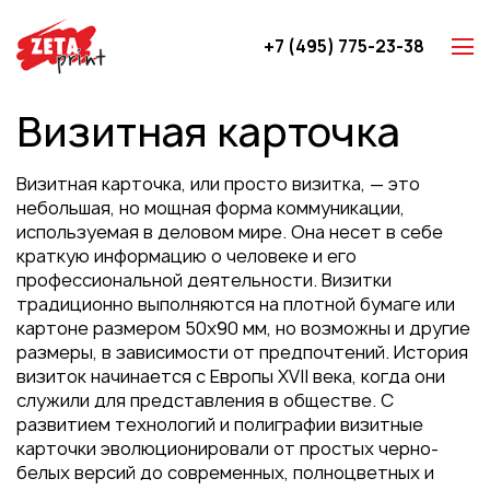
+7 (495) 775-23-38
Z-карты
Визитная карточка
Брошюры
Буклеты
Визитная карточка, или просто визитка, — это
Игральные карты
небольшая, но мощная форма коммуникации,
используемая в деловом мире. Она несет в себе
Каталоги
краткую информацию о человеке и его
Листовки
профессиональной деятельности. Визитки
традиционно выполняются на плотной бумаге или
Книги
картоне размером 50х90 мм, но возможны и другие
Папки
размеры, в зависимости от предпочтений. История
визиток начинается с Европы XVII века, когда они
Календари
служили для представления в обществе. С
Упаковка
развитием технологий и полиграфии визитные
карточки эволюционировали от простых черно-
Блокноты с логотипом
белых версий до современных, полноцветных и