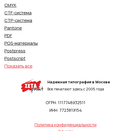
CMYK
CTF-система
CTP-система
Pantone
PDF
POS-материалы
Postpress
Postscript
Показать все
Надежная типография в Москве
Все печатают здесь с 2005 года
ОГРН: 1117746932511
ИНН: 7723819154
Политика конфиденциальности