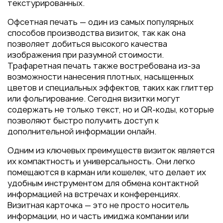
Пакеты
текстурированных.
Конверты
Офсетная печать — один из самых популярных
способов производства визиток, так как она
Журналы
позволяет добиться высокого качества
Полиграфия для выставок
изображения при разумной стоимости.
под ключ
Трафаретная печать также востребована из-за
возможности нанесения плотных, насыщенных
Полиграфия к выборам 2026
цветов и специальных эффектов, таких как глиттер
или фольгирование. Сегодня визитки могут
содержать не только текст, но и QR-коды, которые
позволяют быстро получить доступ к
дополнительной информации онлайн.
Одним из ключевых преимуществ визиток является
их компактность и универсальность. Они легко
помещаются в карман или кошелек, что делает их
удобным инструментом для обмена контактной
информацией на встречах и конференциях.
Визитная карточка — это не просто носитель
информации, но и часть имиджа компании или