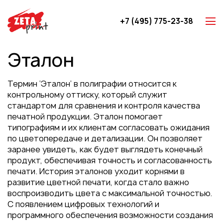
+7 (495) 775-23-38
Z-карты
Эталон
Брошюры
Буклеты
Термин ‘Эталон’ в полиграфии относится к
Игральные карты
контрольному оттиску, который служит
стандартом для сравнения и контроля качества
Каталоги
печатной продукции. Эталон помогает
Листовки
типографиям и их клиентам согласовать ожидания
по цветопередаче и детализации. Он позволяет
Книги
заранее увидеть, как будет выглядеть конечный
Папки
продукт, обеспечивая точность и согласованность
печати. История эталонов уходит корнями в
Календари
развитие цветной печати, когда стало важно
Упаковка
воспроизводить цвета с максимальной точностью.
С появлением цифровых технологий и
Блокноты с логотипом
программного обеспечения возможности создания