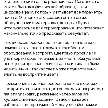
Пакеты
эталонов значительно расширились. Сегодня это
может быть как физический образец, так и
Конверты
цифровой файл, который учитывает все параметры
Журналы
печати. Эталон часто создается на том же
оборудовании и материалах, которые будут
Полиграфия для выставок
использоваться для тиражирования, что позволяет
под ключ
максимально точно предсказать результат.
Полиграфия к выборам 2026
Технические особенности контроля качества с
помощью эталонов включают калибровку
оборудования, настройку цветовых профилей и
учет характеристик бумаги. Важно, чтобы условия
освещения при сравнении эталона и тиража были
идентичными, так как свет может существенно
влиять на восприятие цвета.
Применение эталонов особенно важно в сферах,
где критична точность цветопередачи, например, в
печати упаковки, рекламных материалов или
художественных изданий. Эталон помогает
избежать недоразумений между дизайнерами и