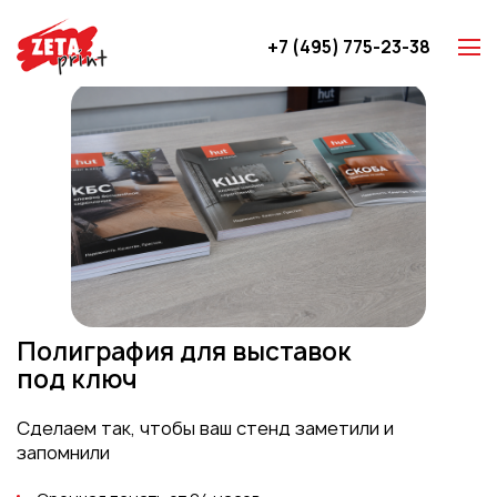
+7 (495) 775-23-38
Z-карты
Брошюры
Буклеты
Игральные карты
Каталоги
Листовки
Книги
Полиграфия для выставок
Папки
под ключ
Календари
Сделаем так, чтобы ваш стенд заметили и
Упаковка
запомнили
Блокноты с логотипом