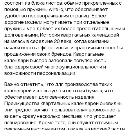
Пакеты
состоит из блока листов, обычно прикрепленных с
помощью пружины wire-o, что обеспечивает
Конверты
удобство переворачивания страниц. Более
Журналы
дорогие модели могут иметь три отдельные
пружины, что делает их более презентабельными и
Полиграфия для выставок
долговечными. История квартальных календарей
под ключ
началась в середине 20 века, когда компании
Полиграфия к выборам 2026
начали искать эффективные и практичные способы
продвижения своих брендов. Квартальные
календари быстро завоевали популярность
благодаря своей многофункциональности и
возможности персонализации.
Важно отметить, что для производства таких
календарей используется плотная бумага, что
обеспечивает долговечность изделия.
Преимущества квартальных календарей очевидны:
они предоставляют пользователям возможность
видеть сразу несколько месяцев, что упрощает
планирование. Кроме того, они служат отличным
рекламным инструментом, так как на верхней части