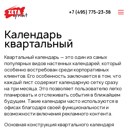
+7 (495) 775-23-38
Z-карты
Календарь
Брошюры
квартальный
Буклеты
Игральные карты
Квартальный календарь — это один из самых
Каталоги
популярных видов настенных календарей, который
особенно востребован среди корпоративных
Листовки
клиентов. Его особенность заключается в том, что
Книги
каждый лист содержит календарную сетку сразу
на три месяца. Это позволяет пользователю легко
Папки
планировать и отслеживать события в ближайшем
Календари
будущем. Такие календари часто используются в
офисах благодаря своей функциональности и
Упаковка
возможности включения рекламного контента.
Блокноты с логотипом
Основная конструкция квартального календаря