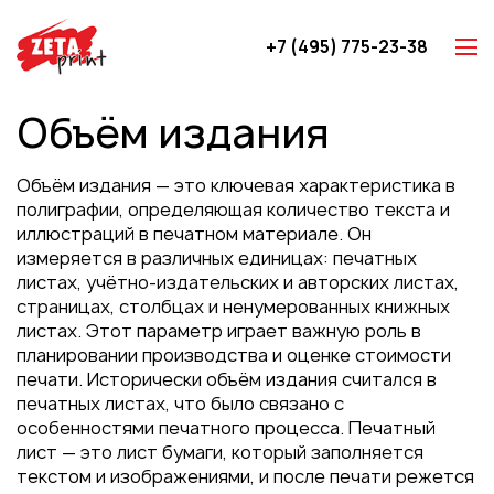
+7 (495) 775-23-38
Z-карты
Объём издания
Брошюры
Буклеты
Объём издания — это ключевая характеристика в
Игральные карты
полиграфии, определяющая количество текста и
иллюстраций в печатном материале. Он
Каталоги
измеряется в различных единицах: печатных
Листовки
листах, учётно-издательских и авторских листах,
страницах, столбцах и ненумерованных книжных
Книги
листах. Этот параметр играет важную роль в
Папки
планировании производства и оценке стоимости
печати. Исторически объём издания считался в
Календари
печатных листах, что было связано с
Упаковка
особенностями печатного процесса. Печатный
лист — это лист бумаги, который заполняется
Блокноты с логотипом
текстом и изображениями, и после печати режется