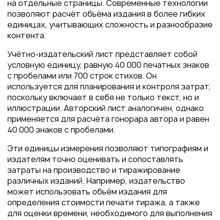
Пакеты
на отдельные страницы. Современные технологии
позволяют расчёт объёма издания в более гибких
Конверты
единицах, учитывающих сложность и разнообразие
Журналы
контента.
Полиграфия для выставок
Учётно-издательский лист представляет собой
под ключ
условную единицу, равную 40 000 печатных знаков
с пробелами или 700 строк стихов. Он
Полиграфия к выборам 2026
используется для планирования и контроля затрат,
поскольку включает в себя не только текст, но и
иллюстрации. Авторский лист аналогичен, однако
применяется для расчёта гонорара автора и равен
40 000 знаков с пробелами.
Эти единицы измерения позволяют типографиям и
издателям точно оценивать и сопоставлять
затраты на производство и тиражирование
различных изданий. Например, издательство
может использовать объём издания для
определения стоимости печати тиража, а также
для оценки времени, необходимого для выполнения