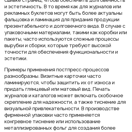
сшивке страниц, чтобы обеспечить долговечность
Пакеты
и эстетичность. В то время как для журналов или
Конверты
рекламных буклетов могут быть более актуальны
фальцовка и ламинация для придания продукции
Журналы
презентабельного и долговечного вида. В случае с
Полиграфия для выставок
упаковочными материалами, такими как коробки или
под ключ
пакеты, часто используются сложные процессы
вырубки и сборки, которые требуют высокой
Полиграфия к выборам 2026
точности для обеспечения функциональности и
эстетики.
Примеры применения постпресс-процессов
разнообразны. Визитные карточки часто
ламинируются, чтобы защитить их от износа и
придать глянцевый или матовый вид. Печать
журналов и каталогов может включать скобочное
скрепление для надежности, а также тиснение для
визуальной привлекательности. В производстве
фирменной упаковки часто применяется
конгревное тиснение или использование
металлизированных фольг для создания более