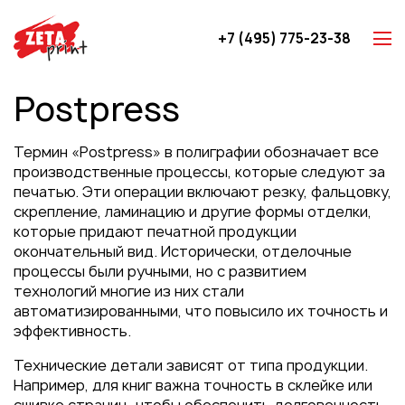
+7 (495) 775-23-38
Z-карты
Postpress
Брошюры
Буклеты
Термин «Postpress» в полиграфии обозначает все
Игральные карты
производственные процессы, которые следуют за
печатью. Эти операции включают резку, фальцовку,
Каталоги
скрепление, ламинацию и другие формы отделки,
Листовки
которые придают печатной продукции
окончательный вид. Исторически, отделочные
Книги
процессы были ручными, но с развитием
Папки
технологий многие из них стали
автоматизированными, что повысило их точность и
Календари
эффективность.
Упаковка
Технические детали зависят от типа продукции.
Блокноты с логотипом
Например, для книг важна точность в склейке или