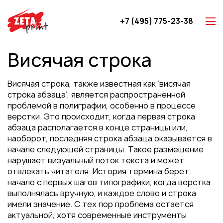
+7 (495) 775-23-38
Z-карты
Висячая строка
Брошюры
Буклеты
Висячая строка, также известная как ‘висячая
Игральные карты
строка абзаца’, является распространенной
проблемой в полиграфии, особенно в процессе
Каталоги
верстки. Это происходит, когда первая строка
Листовки
абзаца располагается в конце страницы или,
наоборот, последняя строка абзаца оказывается в
Книги
начале следующей страницы. Такое размещение
Папки
нарушает визуальный поток текста и может
отвлекать читателя. История термина берет
Календари
начало с первых шагов типографики, когда верстка
Упаковка
выполнялась вручную, и каждое слово и строка
имели значение. С тех пор проблема остается
Блокноты с логотипом
актуальной, хотя современные инструменты