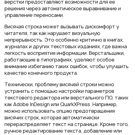
Пакеты
верстки предоставляют возможности для ее
решения через автоматическое выравнивание и
Конверты
управление переносами.
Журналы
Висячая строка может вызывать дискомфорт у
Полиграфия для выставок
читателя, так как нарушает визуальную
под ключ
непрерывность. Это особенно критично в книгах,
журналах и других текстовых изданиях, где важна
Полиграфия к выборам 2026
легкость восприятия информации. Верстальщики,
работающие в типографиях, уделяют особое
внимание избеганию таких ошибок, чтобы улучшить
качество конечного продукта.
Технически, проблему висячей строки можно
устранить с помощью настройки параметров
текстового редактора или верстального ПО, таких
как Adobe InDesign или QuarkXPress. Например,
можно использовать опцию предотвращения
висячих строк, которая автоматически
перераспределяет текст на странице. Кроме того,
ручное редактирование текста, добавление или