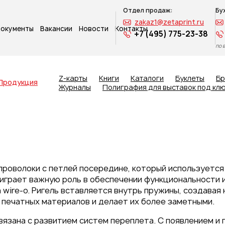
Отдел продаж:
Бу
zakaz1@zetaprint.ru
окументы
Вакансии
Новости
Контакты
+7 (495) 775-23-38
по 
Z-карты
Книги
Каталоги
Буклеты
Б
Продукция
Журналы
Полиграфия для выставок под кл
 проволоки с петлей посередине, который используетс
ь играет важную роль в обеспечении функциональности 
wire-o. Ригель вставляется внутрь пружины, создавая
печатных материалов и делает их более заметными.
вязана с развитием систем переплета. С появлением и 