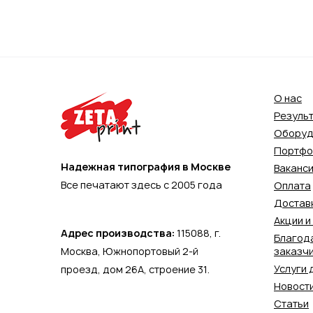
О нас
Резуль
Оборуд
Портфо
Надежная типография в Москве
Ваканс
Все печатают здесь с 2005 года
Оплата
Достав
Акции и
Адрес производства:
115088,
г.
Благод
Москва
,
Южнопортовый 2-й
заказч
Услуги 
проезд, дом 26А, строение 31.
Новост
Статьи