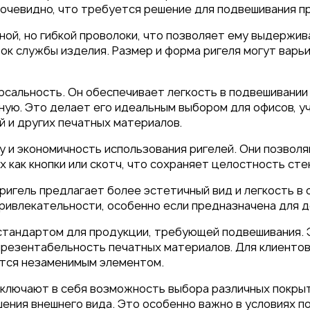
о очевидно, что требуется решение для подвешивания п
чной, но гибкой проволоки, что позволяет ему выдержи
ок службы изделия. Размер и форма ригеля могут варьи
рсальность. Он обеспечивает легкость в подвешивании
 под
ную. Это делает его идеальным выбором для офисов, у
 и других печатных материалов.
26
у и экономичность использования ригелей. Они позво
 как кнопки или скотч, что сохраняет целостность сте
 ригель предлагает более эстетичный вид и легкость в
привлекательности, особенно если предназначена для 
 стандартом для продукции, требующей подвешивания. 
презентабельность печатных материалов. Для клиенто
ется незаменимым элементом.
ключают в себя возможность выбора различных покрыти
ения внешнего вида. Это особенно важно в условиях п