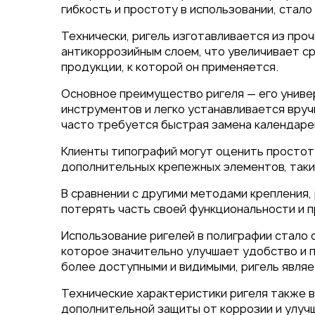
Упаковка
гибкость и простоту в использовании, стал
Блокноты с логотипом
Технически, ригель изготавливается из про
Пакеты
антикоррозийным слоем, что увеличивает ср
Конверты
продукции, к которой он применяется.
Журналы
Основное преимущество ригеля — его униве
Полиграфия для выставок
ключ
инструментов и легко устанавливается вруч
часто требуется быстрая замена календарей
Полиграфия к выборам 20
Клиенты типографий могут оценить простот
дополнительных крепежных элементов, таких
В сравнении с другими методами крепления,
потерять часть своей функциональности и 
Использование ригелей в полиграфии стало
которое значительно улучшает удобство и 
более доступными и видимыми, ригель явля
Технические характеристики ригеля также в
дополнительной защиты от коррозии и улучш