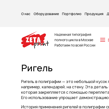
О нас
Оборудование
Портфолио
Продукция
Д
Надежная типография
полного цикла в Москве
Работаем по всей России
Z-карты
Брошюры
Ригель
Буклеты
Игральные карты
Каталоги
Ригель в полиграфии — это небольшой кусок
Листовки
например, календарей, на стену. Эта детал
которая закрепляется с помощью переплета 
Книги
Его использование упрощает демонстрацию 
Папки
Календари
История применения ригелей в полиграфии с