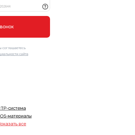
звонок
ы соглашаетесь
иальности сайта
TP-система
OS-материалы
оказать все