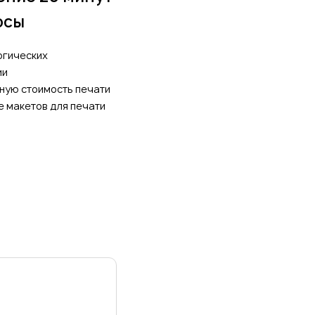
осы
огических
ии
ную стоимость печати
е макетов для печати