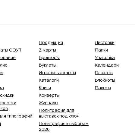
Продукция
Листовки
таты СОУТ
Z-карты
Папки
ование
Брошюры
Упаковка
лио
Буклеты
Календари
ии
Игральные карты
Плакаты
Каталоги
Блокноты
ка
Книги
Пакеты
 скидки
Конверты
арности
Журналы
иков
Полиграфия для
для типографий
выставок под ключ
и
Полиграфия к выборам
2026