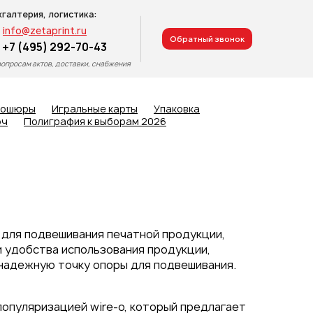
хгалтерия, логистика:
info@zetaprint.ru
Обратный звонок
+7 (495) 292-70-43
вопросам актов, доставки, снабжения
рошюры
Игральные карты
Упаковка
юч
Полиграфия к выборам 2026
я для подвешивания печатной продукции,
и удобства использования продукции,
 надежную точку опоры для подвешивания.
популяризацией wire-o, который предлагает