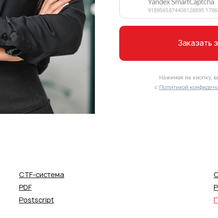
Заказать 
Нажимая на кнопку, в
с
Политикой конфиденц
CTF-система
C
PDF
P
Postscript
П