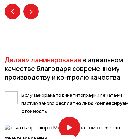
Пакеты
Конверты
Журналы
Полиграфия для выставок
под ключ
Полиграфия к выборам 2026
Делаем ламинирование
в идеальном
качестве благодаря современному
производству и контролю качества
В случае брака по вине типографии печатаем
партию заново
бесплатно либо компенсируем
стоимость
Узнайте все о нашем