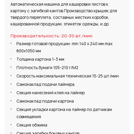
Автоматическая машина для кашировки листов к
Широ
картону с загибкой кантов
Производство крышек для
1200
твердого переплета, составных жестких
коробок,
отти
кашированной продукции, этикеток одежды, и др.
плен
такж
Производительность: 20-30 шт./мин
м2.
Размер готовой продукции: min 140 х 240 мм max
Ге
600х1050 мм
Толщина картона 1-3 мм
Об
Плотность бумаги 105-210 г/М2
ка
Скорость максимальная техническая 15-25 шт./мин
пр
Самонаклад подачи лайнера
Фо
Секция нанесения клея на лайнер
Самонаклад подачи картона
Секция укладки картона на лайнер по датчикам
совмещения
Секция обжима
Секция загибки боковых кантов