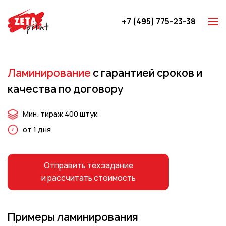
+7 (495) 775-23-38
Z-карты
Брошюры
Ламинирование
с гарантией сроков и
Буклеты
качества по договору
Игральные карты
Каталоги
Мин. тираж 400 штук
Листовки
от 1 дня
Книги
Папки
Отправить техзадание
и рассчитать стоимость
Календари
Упаковка
Блокноты с логотипом
Примеры ламинирования