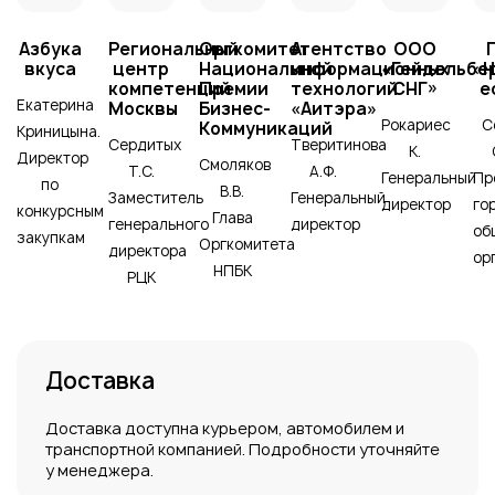
Азбука
Региональный
Оргкомитет
Агентство
ООО
вкуса
центр
Национальной
информационных
«Гейдельбе
«
компетенций
Премии
технологий
СНГ»
е
Екатерина
Москвы
Бизнес-
«Аитэра»
Рокариес
С
Коммуникаций
Криницына.
Сердитых
Тверитинова
К.
Директор
Смоляков
Т.С.
А.Ф.
Генеральный
Пр
по
В.В.
Заместитель
Генеральный
директор
го
конкурсным
Глава
генерального
директор
об
закупкам
Оргкомитета
директора
ор
НПБК
РЦК
Доставка
Доставка доступна курьером, автомобилем и
транспортной компанией. Подробности уточняйте
у менеджера.