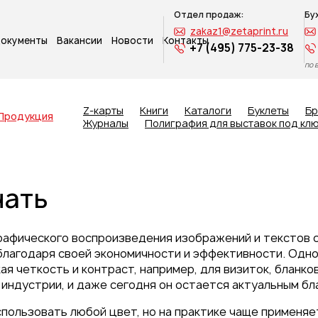
Отдел продаж:
Бу
zakaz1@zetaprint.ru
окументы
Вакансии
Новости
Контакты
+7 (495) 775-23-38
по 
Z-карты
Книги
Каталоги
Буклеты
Б
Продукция
Журналы
Полиграфия для выставок под кл
чать
рафического воспроизведения изображений и текстов с
 благодаря своей экономичности и эффективности. Одн
я четкость и контраст, например, для визиток, бланков
 индустрии, и даже сегодня он остается актуальным бл
пользовать любой цвет, но на практике чаще применяет