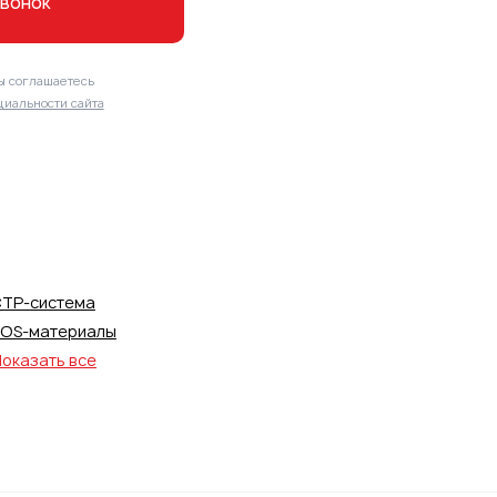
звонок
ы соглашаетесь
иальности сайта
TP-система
OS-материалы
оказать все