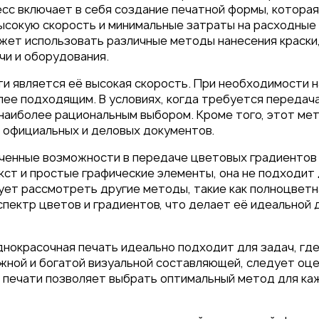
сс включает в себя создание печатной формы, котора
высокую скорость и минимальные затраты на расходные
жет использовать различные методы нанесения краски,
чи и оборудования.
и является её высокая скорость. При необходимости 
 под
лее подходящим. В условиях, когда требуется передача
 наиболее рациональным выбором. Кроме того, этот ме
26
я официальных и деловых документов.
енные возможности в передаче цветовых градиентов и
ст и простые графические элементы, она не подходит
ует рассмотреть другие методы, такие как полноцветн
пектр цветов и градиентов, что делает её идеальной
днокрасочная печать идеально подходит для задач, гд
жной и богатой визуальной составляющей, следует оце
 печати позволяет выбрать оптимальный метод для каж