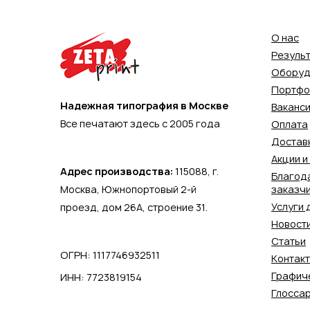
О нас
Резуль
Оборуд
Портфо
Надежная типография в Москве
Ваканс
Все печатают здесь с 2005 года
Оплата
Достав
Акции и
Адрес производства:
115088,
г.
Благод
Москва
,
Южнопортовый 2-й
заказч
Услуги 
проезд, дом 26А, строение 31.
Новост
Статьи
ОГРН: 1117746932511
Контак
Графич
ИНН: 7723819154
Глосса