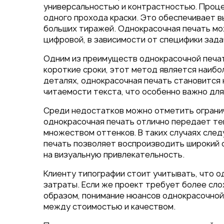
Упаковка
универсальностью и контрастностью. Проце
Блокноты с логотипом
одного прохода краски. Это обеспечивает 
больших тиражей. Однокрасочная печать мо
Пакеты
цифровой, в зависимости от специфики зада
Конверты
Журналы
Одним из преимуществ однокрасочной печат
Полиграфия для выставок
короткие сроки, этот метод является наибо
ключ
деталях, однокрасочная печать становится
Полиграфия к выборам 20
читаемости текста, что особенно важно дл
Среди недостатков можно отметить огранич
однокрасочная печать отлично передает тек
множеством оттенков. В таких случаях след
печать позволяет воспроизводить широкий с
на визуальную привлекательность.
Клиенту типографии стоит учитывать, что о
затраты. Если же проект требует более сло
образом, понимание нюансов однокрасочной
между стоимостью и качеством.