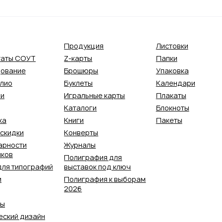
Продукция
Листовки
таты СОУТ
Z-карты
Папки
ование
Брошюры
Упаковка
лио
Буклеты
Календари
ии
Игральные карты
Плакаты
Каталоги
Блокноты
ка
Книги
Пакеты
 скидки
Конверты
арности
Журналы
иков
Полиграфия для
для типографий
выставок под ключ
и
Полиграфия к выборам
2026
ты
еский дизайн