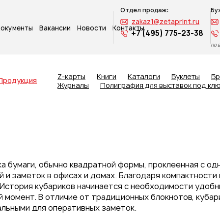
Отдел продаж:
Бу
zakaz1@zetaprint.ru
окументы
Вакансии
Новости
Контакты
+7 (495) 775-23-38
по 
Z-карты
Книги
Каталоги
Буклеты
Б
Продукция
Журналы
Полиграфия для выставок под кл
ка бумаги, обычно квадратной формы, проклеенная с од
 и заметок в офисах и домах. Благодаря компактности 
История кубариков начинается с необходимости удобн
й момент. В отличие от традиционных блокнотов, куба
альными для оперативных заметок.