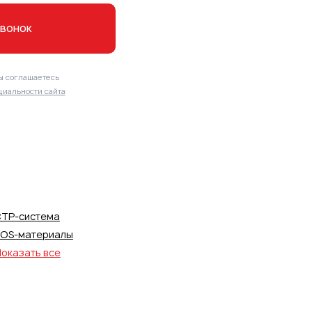
звонок
ы соглашаетесь
иальности сайта
TP-система
OS-материалы
оказать все