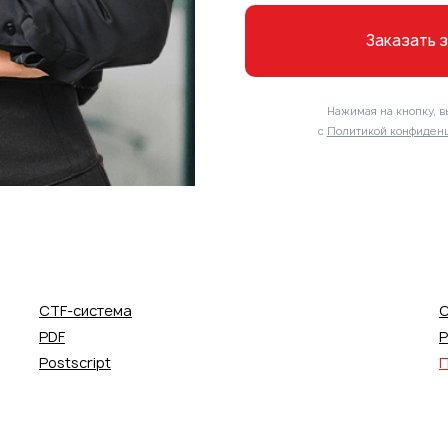
Заказать 
Нажимая на кнопку, в
с
Политикой конфиденц
CTF-система
C
PDF
P
Postscript
П