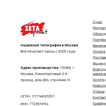
О нас
Резуль
Оборуд
Портфо
Надежная типография в Москве
Ваканс
Все печатают здесь с 2005 года
Оплата
Достав
Акции и
Адрес производства:
115088,
г.
Благод
Москва
,
Южнопортовый 2-й
заказч
Услуги 
проезд, дом 26А, строение 31.
Новост
Статьи
ОГРН: 1117746932511
Контак
Графич
ИНН: 7723819154