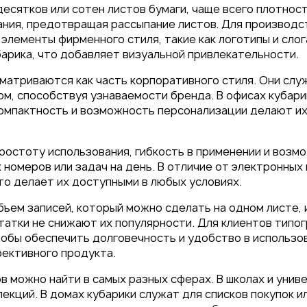
десятков или сотен листов бумаги, чаще всего плотност
ния, предотвращая рассыпание листов. Для производс
элементы фирменного стиля, такие как логотипы и слог
барика, что добавляет визуальной привлекательности.
матриваются как часть корпоративного стиля. Они слу
 под
м, способствуя узнаваемости бренда. В офисах кубари
Компактность и возможность персонализации делают и
26
ростоту использования, гибкость в применении и возм
номеров или задач на день. В отличие от электронных
то делает их доступными в любых условиях.
ъем записей, который можно сделать на одном листе, 
атки не снижают их популярности. Для клиентов типог
чтобы обеспечить долговечность и удобство в использо
фективного продукта.
 можно найти в самых разных сферах. В школах и унив
екций. В домах кубарики служат для списков покупок и