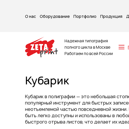
О нас
Оборудование
Портфолио
Продукция
Д
Надежная типография
полного цикла в Москве
Работаем по всей России
Z-карты
Брошюры
Кубарик
Буклеты
Игральные карты
Каталоги
Кубарик в полиграфии — это небольшая стоп
Листовки
популярный инструмент для быстрых записей
неотъемлемой частью повседневной жизни. 
Книги
быть легко доступны и использованы в любо
Папки
быстрого отрыва листов, что делает их иде
Календари