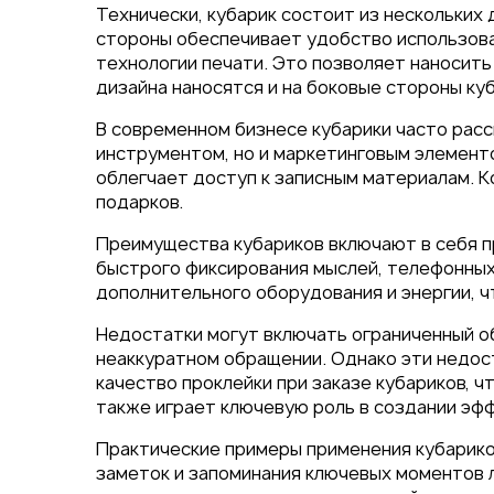
Упаковка
Технически, кубарик состоит из нескольких 
Блокноты с логотипом
стороны обеспечивает удобство использова
технологии печати. Это позволяет наносить 
Пакеты
дизайна наносятся и на боковые стороны ку
Конверты
Журналы
В современном бизнесе кубарики часто расс
Полиграфия для выставок
инструментом, но и маркетинговым элементо
ключ
облегчает доступ к записным материалам. 
Полиграфия к выборам 20
подарков.
Преимущества кубариков включают в себя п
быстрого фиксирования мыслей, телефонных 
дополнительного оборудования и энергии, ч
Недостатки могут включать ограниченный об
неаккуратном обращении. Однако эти недост
качество проклейки при заказе кубариков, 
также играет ключевую роль в создании эф
Практические примеры применения кубариков
заметок и запоминания ключевых моментов л