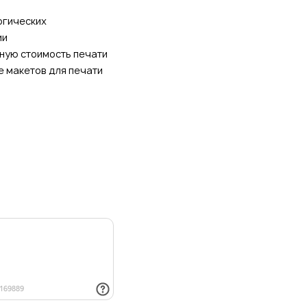
огических
ии
ную стоимость печати
е макетов для печати