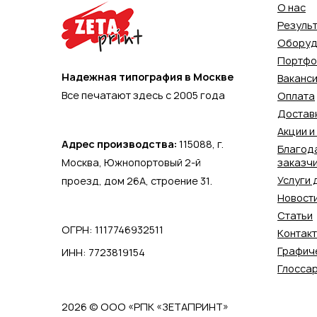
О нас
Резуль
Оборуд
Портфо
Надежная типография в Москве
Ваканс
Все печатают здесь с 2005 года
Оплата
Достав
Акции и
Адрес производства:
115088,
г.
Благод
Москва
,
Южнопортовый 2-й
заказч
Услуги 
проезд, дом 26А, строение 31.
Новост
Статьи
ОГРН: 1117746932511
Контак
Графич
ИНН: 7723819154
Глосса
2026 © ООО «РПК «ЗЕТАПРИНТ»