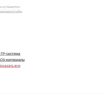
ы соглашаетесь
иальности сайта
TP-система
OS-материалы
оказать все