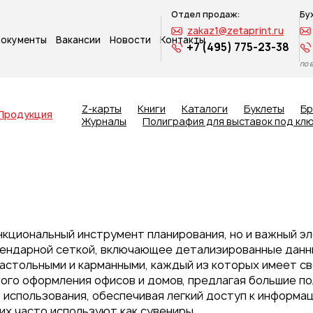
Отдел продаж:
Бу
zakaz1@zetaprint.ru
окументы
Вакансии
Новости
Контакты
+7 (495) 775-23-38
по 
Z-карты
Книги
Каталоги
Буклеты
Б
Продукция
Журналы
Полиграфия для выставок под кл
нкциональный инструмент планирования, но и важный эл
ендарной сеткой, включающее детализированные данные
настольными и карманными, каждый из которых имеет с
ого оформления офисов и домов, предлагая большие по
использования, обеспечивая легкий доступ к информац
их часто используют как сувениры.