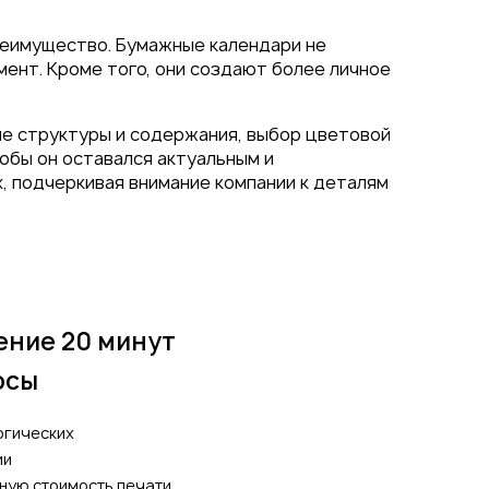
реимущество. Бумажные календари не
ент. Кроме того, они создают более личное
ие структуры и содержания, выбор цветовой
обы он оставался актуальным и
х, подчеркивая внимание компании к деталям
ение 20 минут
осы
огических
ии
ную стоимость печати