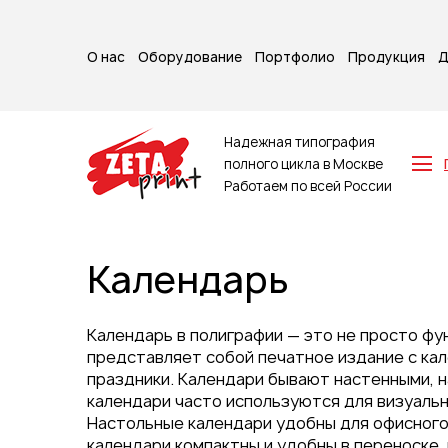
О нас
Оборудование
Портфолио
Продукция
Д
Надежная типография
полного цикла в Москве
Работаем по всей России
Z-карты
Брошюры
Календарь
Буклеты
Игральные карты
Каталоги
Календарь в полиграфии — это не просто фу
Листовки
представляет собой печатное издание с кал
праздники. Календари бывают настенными, 
Книги
календари часто используются для визуальн
Папки
Настольные календари удобны для офисного 
Календари
календари компактны и удобны в переноске, 