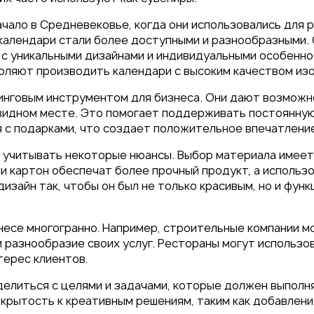
чало в Средневековье, когда они использовались для 
 календари стали более доступными и разнообразными.
 с уникальными дизайнами и индивидуальными особенно
воляют производить календари с высоким качеством из
 под
нговым инструментом для бизнеса. Они дают возможно
 видном месте. Это помогает поддерживать постоянную
26
 с подарками, что создает положительное впечатление
о учитывать некоторые нюансы. Выбор материала имеет
ли картон обеспечат более прочный продукт, а использ
изайн так, чтобы он был не только красивым, но и фун
несе многогранно. Например, строительные компании 
 разнообразие своих услуг. Рестораны могут использо
терес клиентов.
елиться с целями и задачами, которые должен выполнят
крытость к креативным решениям, таким как добавлени