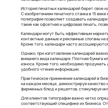
Упаковка
Блокноты с логотипом
История печатных календарей берет свое на
С изобретением печатного станка в 15 веке
Пакеты
полиграфия позволяет создавать календари
Конверты
такие как офсетная и цифровая печать, поз
Журналы
Полиграфия для выставок
Календари могут быть эффективным маркети
ключ
контактные данные и рекламные слоганы на
Полиграфия к выборам 20
Кроме того, календари часто ассоциируются
Однако, при изготовлении календарей важн
внешнего вида календаря. Плотная бумага и
износа. Кроме того, необходимо продумать д
удобного чтения информации.
Практическое применение календарей в биз
на каждом месяце, демонстрируя качество и
фирменных блюд и рецептов, стимулируя ин
Для клиентов типографии важно четко опред
соответствующий специфике их бизнеса. От