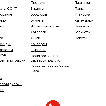
Продукция
Листовки
таты СОУТ
Z-карты
Папки
ование
Брошюры
Упаковка
лио
Буклеты
Календари
ии
Игральные карты
Плакаты
Каталоги
Блокноты
ка
Книги
Пакеты
 скидки
Конверты
арности
Журналы
иков
Полиграфия для
для типографий
выставок под ключ
и
Полиграфия к выборам
2026
ты
еский дизайн
рий