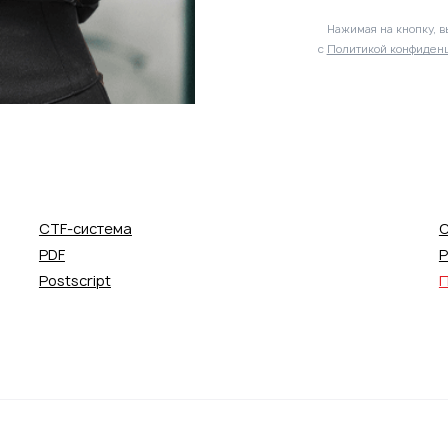
Нажимая на кнопку, в
с
Политикой конфиденц
CTF-система
C
PDF
P
Postscript
П