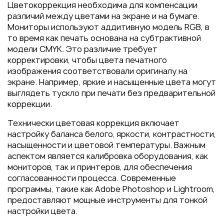
Пакеты
Цветокоррекция необходима для компенсации
различий между цветами на экране и на бумаге.
Конверты
Мониторы используют аддитивную модель RGB, в
Журналы
то время как печать основана на субтрактивной
модели CMYK. Это различие требует
Полиграфия для выставок
корректировки, чтобы цвета печатного
под ключ
изображения соответствовали оригиналу на
Полиграфия к выборам 2026
экране. Например, яркие и насыщенные цвета могут
выглядеть тускло при печати без предварительной
коррекции.
Технически цветовая коррекция включает
настройку баланса белого, яркости, контрастности,
насыщенности и цветовой температуры. Важным
аспектом является калибровка оборудования, как
мониторов, так и принтеров, для обеспечения
согласованности процесса. Современные
программы, такие как Adobe Photoshop и Lightroom,
предоставляют мощные инструменты для тонкой
настройки цвета.