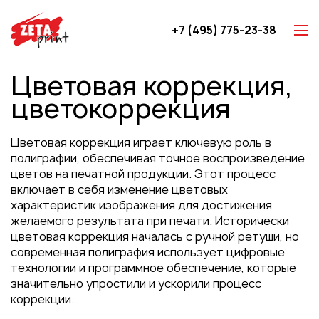
+7 (495) 775-23-38
Z-карты
Цветовая коррекция,
Брошюры
цветокоррекция
Буклеты
Игральные карты
Цветовая коррекция играет ключевую роль в
Каталоги
полиграфии, обеспечивая точное воспроизведение
цветов на печатной продукции. Этот процесс
Листовки
включает в себя изменение цветовых
Книги
характеристик изображения для достижения
желаемого результата при печати. Исторически
Папки
цветовая коррекция началась с ручной ретуши, но
Календари
современная полиграфия использует цифровые
технологии и программное обеспечение, которые
Упаковка
значительно упростили и ускорили процесс
Блокноты с логотипом
коррекции.