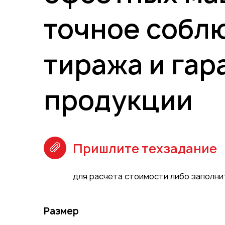
Упаковка
точное соблю
Блокноты с логотипом
Пакеты
Конверты
тиража и гар
Журналы
Полиграфия для выставок
ключ
продукции
Полиграфия к выборам 20
Пришлите техзадание
для расчета стоимости либо заполн
Размер