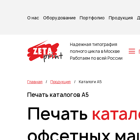
О нас
Оборудование
Портфолио
Продукция
Д
Надежная типография
полного цикла в Москве
Работаем по всей России
Z-карты
Брошюры
Главная
/
Продукция
/
Каталоги А5
Буклеты
Печать каталогов А5
Игральные карты
Каталоги
Печать
катал
Листовки
Книги
Папки
офсетных ма
Календари