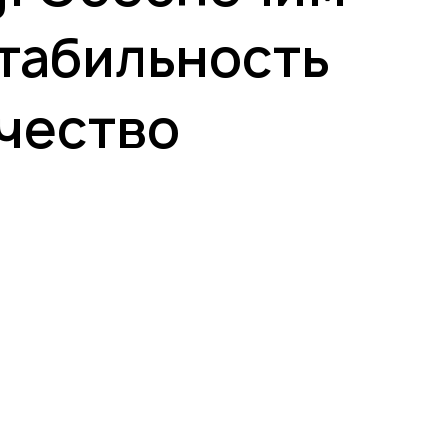
стабильность
ачество