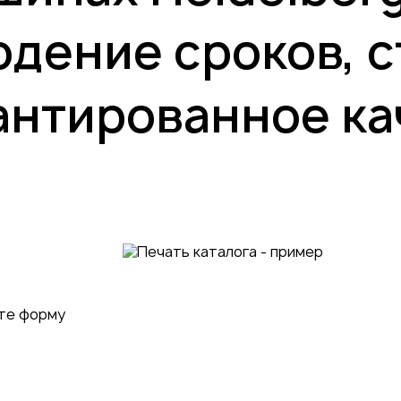
дение сроков, 
антированное к
 под
26
ите форму