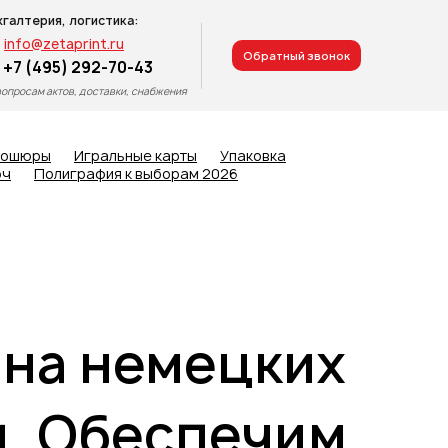
хгалтерия, логистика:
info@zetaprint.ru
Обратный звонок
+7 (495) 292-70-43
вопросам актов, доставки, снабжения
рошюры
Игральные карты
Упаковка
юч
Полиграфия к выборам 2026
на немецких
g. Обеспечим