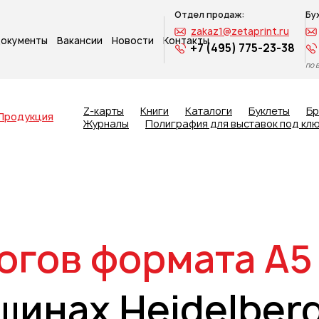
Отдел продаж:
Бу
zakaz1@zetaprint.ru
окументы
Вакансии
Новости
Контакты
+7 (495) 775-23-38
по 
Z-карты
Книги
Каталоги
Буклеты
Б
Продукция
Журналы
Полиграфия для выставок под кл
огов формата A5
шинах Heidelber