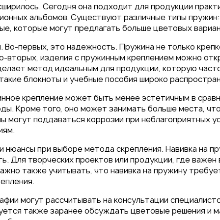
сширилось. Сегодня она подходит для продукции практ
ионных альбомов. Существуют различные типы пружин
вые, которые могут предлагать больше цветовых вариан
 Во-первых, это надежность. Пружина не только крепк
Во-вторых, изделия с пружинным креплением можно отк
 под
елает метод идеальным для продукции, которую часто 
такие блокноты и учебные пособия широко распростран
26
инное крепление может быть менее эстетичным в сравн
ды. Кроме того, оно может занимать больше места, чт
ы могут поддаваться коррозии при неблагоприятных ус
иям.
и нюансы при выборе метода скрепления. Навивка на п
ь. Для творческих проектов или продукции, где важен
. Важно также учитывать, что навивка на пружину требу
епления.
рафии могут рассчитывать на консультации специалист
уется также заранее обсуждать цветовые решения и м