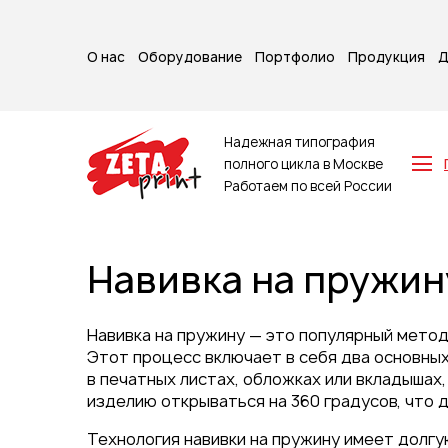
О нас
Оборудование
Портфолио
Продукция
Д
Надежная типография
полного цикла в Москве
Работаем по всей России
Z-карты
Брошюры
Навивка на пружин
Буклеты
Игральные карты
Каталоги
Навивка на пружину — это популярный метод
Листовки
Этот процесс включает в себя два основны
в печатных листах, обложках или вкладышах
Книги
изделию открываться на 360 градусов, что 
Папки
Календари
Технология навивки на пружину имеет долгу