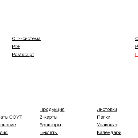
CTF-система
C
PDF
P
Postscript
П
Продукция
Листовки
таты СОУТ
Z-карты
Папки
ование
Брошюры
Упаковка
лио
Буклеты
Календари