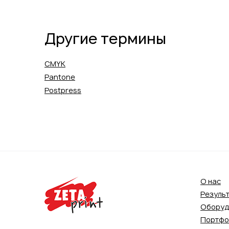
Другие термины
CMYK
Pantone
Postpress
О нас
Резуль
Оборуд
Портфо