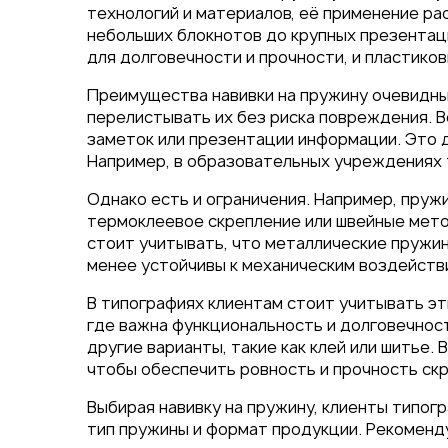
Упаковка
технологий и материалов, её применение ра
Блокноты с логотипом
небольших блокнотов до крупных презентац
для долговечности и прочности, и пластико
Пакеты
Конверты
Преимущества навивки на пружину очевидны.
Журналы
перелистывать их без риска повреждения. 
Полиграфия для выставок
заметок или презентации информации. Это д
ключ
Например, в образовательных учреждениях 
Полиграфия к выборам 20
Однако есть и ограничения. Например, пруж
термоклеевое скрепление или швейные мето
стоит учитывать, что металлические пружин
менее устойчивы к механическим воздейств
В типографиях клиентам стоит учитывать эт
где важна функциональность и долговечност
другие варианты, такие как клей или шитье
чтобы обеспечить ровность и прочность скр
Выбирая навивку на пружину, клиенты типог
тип пружины и формат продукции. Рекоменд