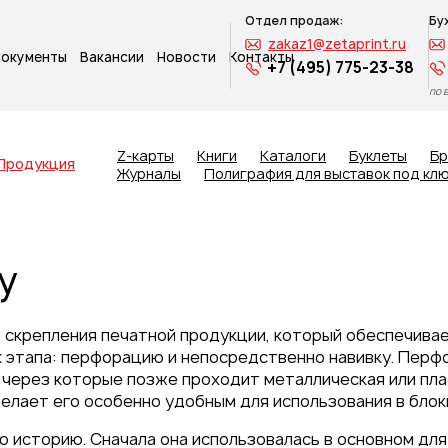
Отдел продаж:
Бу
zakaz1@zetaprint.ru
окументы
Вакансии
Новости
Контакты
+7 (495) 775-23-38
по 
Z-карты
Книги
Каталоги
Буклеты
Б
Продукция
Журналы
Полиграфия для выставок под кл
у
 скрепления печатной продукции, который обеспечивае
х этапа: перфорацию и непосредственно навивку. Пер
, через которые позже проходит металлическая или пл
делает его особенно удобным для использования в блок
ю историю. Сначала она использовалась в основном для