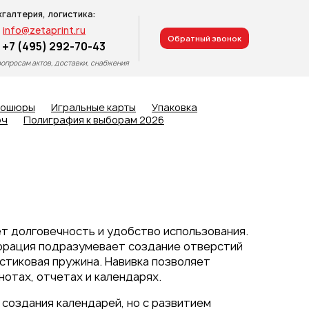
хгалтерия, логистика:
info@zetaprint.ru
Обратный звонок
+7 (495) 292-70-43
вопросам актов, доставки, снабжения
рошюры
Игральные карты
Упаковка
юч
Полиграфия к выборам 2026
т долговечность и удобство использования.
форация подразумевает создание отверстий
астиковая пружина. Навивка позволяет
нотах, отчетах и календарях.
 создания календарей, но с развитием