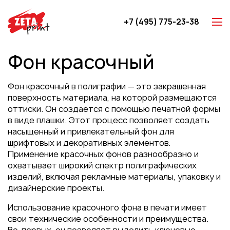
+7 (495) 775-23-38
Z-карты
Фон красочный
Брошюры
Буклеты
Фон красочный в полиграфии — это закрашенная
Игральные карты
поверхность материала, на которой размещаются
оттиски. Он создается с помощью печатной формы
Каталоги
в виде плашки. Этот процесс позволяет создать
Листовки
насыщенный и привлекательный фон для
шрифтовых и декоративных элементов.
Книги
Применение красочных фонов разнообразно и
Папки
охватывает широкий спектр полиграфических
изделий, включая рекламные материалы, упаковку и
Календари
дизайнерские проекты.
Упаковка
Использование красочного фона в печати имеет
Блокноты с логотипом
свои технические особенности и преимущества.