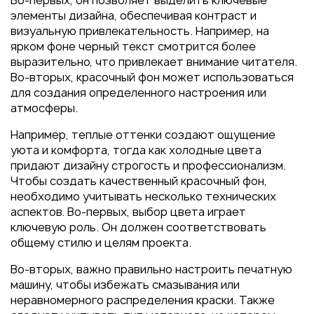
Во-первых, он позволяет выделить ключевые
Пакеты
элементы дизайна, обеспечивая контраст и
Конверты
визуальную привлекательность. Например, на
ярком фоне черный текст смотрится более
Журналы
выразительно, что привлекает внимание читателя.
Полиграфия для выставок
Во-вторых, красочный фон может использоваться
под ключ
для создания определенного настроения или
атмосферы.
Полиграфия к выборам 2026
Например, теплые оттенки создают ощущение
уюта и комфорта, тогда как холодные цвета
придают дизайну строгость и профессионализм.
Чтобы создать качественный красочный фон,
необходимо учитывать несколько технических
аспектов. Во-первых, выбор цвета играет
ключевую роль. Он должен соответствовать
общему стилю и целям проекта.
Во-вторых, важно правильно настроить печатную
машину, чтобы избежать смазывания или
неравномерного распределения краски. Также