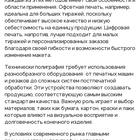
Каждый из этих методов имеет свои особенности и
Пакеты
области применения. Офсетная печать, например,
Конверты
идеальна для больших тиражей, поскольку
обеспечивает высокое качество и низкую
Журналы
себестоимость на единицу продукции. Цифровая
Полиграфия для выставок
печать, напротив, лучше подходит для малых
под ключ
тиражей и персонализированных заказов
благодаря своей гибкости и возможности быстрого
Полиграфия к выборам 2026
изменения макета.
Технически полиграфия требует использования
разнообразного оборудования: от печатных машин
и резаков до сложных систем постпечатной
обработки. Эти устройства позволяют создавать
продукцию, соответствующую самым высоким
стандартам качества. Важную роль играет и выбор
материалов, таких как бумага, картон, краски и лаки,
которые влияют на визуальное восприятие и
долговечность конечного изделия.
В условиях современного рынка главными