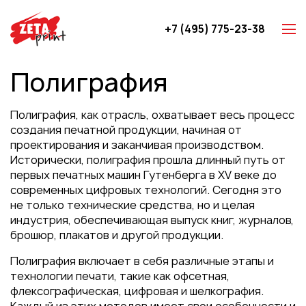
+7 (495) 775-23-38
Z-карты
Полиграфия
Брошюры
Буклеты
Полиграфия, как отрасль, охватывает весь процесс
Игральные карты
создания печатной продукции, начиная от
проектирования и заканчивая производством.
Каталоги
Исторически, полиграфия прошла длинный путь от
Листовки
первых печатных машин Гутенберга в XV веке до
современных цифровых технологий. Сегодня это
Книги
не только технические средства, но и целая
Папки
индустрия, обеспечивающая выпуск книг, журналов,
брошюр, плакатов и другой продукции.
Календари
Полиграфия включает в себя различные этапы и
Упаковка
технологии печати, такие как офсетная,
Блокноты с логотипом
флексографическая, цифровая и шелкография.