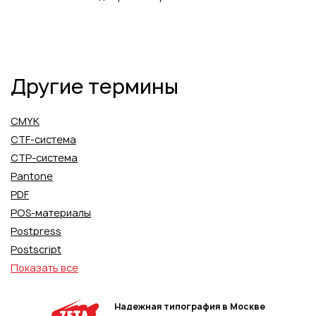
Другие термины
CMYK
CTF-система
CTP-система
Pantone
PDF
POS-материалы
Postpress
Postscript
Показать все
Надежная типография в Москве