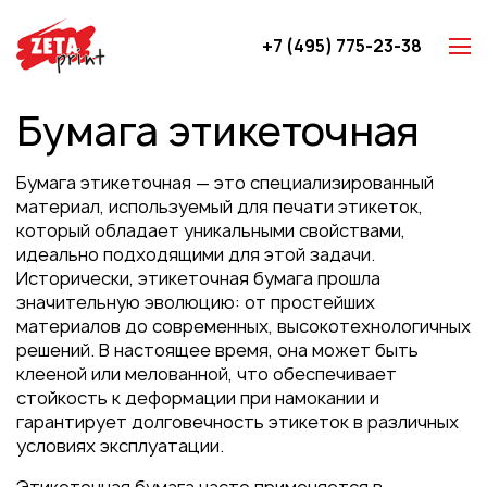
+7 (495) 775-23-38
Z-карты
Бумага этикеточная
Брошюры
Буклеты
Бумага этикеточная — это специализированный
Игральные карты
материал, используемый для печати этикеток,
который обладает уникальными свойствами,
Каталоги
идеально подходящими для этой задачи.
Листовки
Исторически, этикеточная бумага прошла
значительную эволюцию: от простейших
Книги
материалов до современных, высокотехнологичных
Папки
решений. В настоящее время, она может быть
клееной или мелованной, что обеспечивает
Календари
стойкость к деформации при намокании и
Упаковка
гарантирует долговечность этикеток в различных
условиях эксплуатации.
Блокноты с логотипом