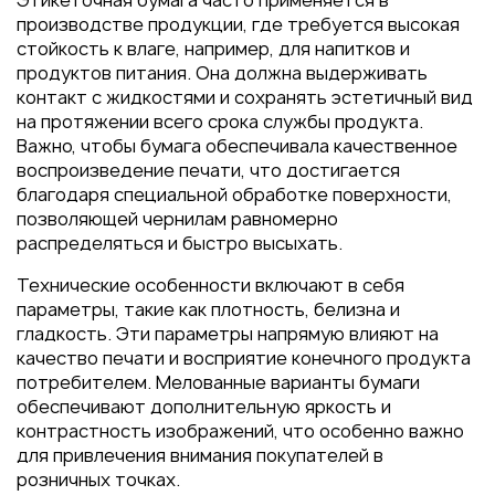
Этикеточная бумага часто применяется в
Пакеты
производстве продукции, где требуется высокая
Конверты
стойкость к влаге, например, для напитков и
продуктов питания. Она должна выдерживать
Журналы
контакт с жидкостями и сохранять эстетичный вид
Полиграфия для выставок
на протяжении всего срока службы продукта.
под ключ
Важно, чтобы бумага обеспечивала качественное
воспроизведение печати, что достигается
Полиграфия к выборам 2026
благодаря специальной обработке поверхности,
позволяющей чернилам равномерно
распределяться и быстро высыхать.
Технические особенности включают в себя
параметры, такие как плотность, белизна и
гладкость. Эти параметры напрямую влияют на
качество печати и восприятие конечного продукта
потребителем. Мелованные варианты бумаги
обеспечивают дополнительную яркость и
контрастность изображений, что особенно важно
для привлечения внимания покупателей в
розничных точках.