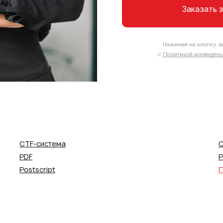
Заказать 
Нажимая на кнопку, в
с
Политикой конфиденц
CTF-система
C
PDF
P
Postscript
П