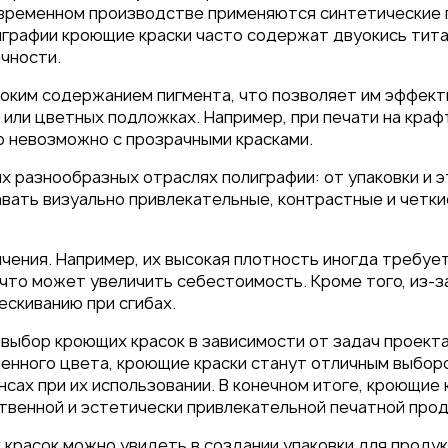
овременном производстве применяются синтетические
играфии кроющие краски часто содержат двуокись тита
чности.
оким содержанием пигмента, что позволяет им эффект
 или цветных подложках. Например, при печати на кра
 под
о невозможно с прозрачными красками.
 разнообразных отраслях полиграфии: от упаковки и э
26
вать визуально привлекательные, контрастные и четки
чения. Например, их высокая плотность иногда требуе
 что может увеличить себестоимость. Кроме того, из-
скиванию при сгибах.
выбор кроющих красок в зависимости от задач проекта
щенного цвета, кроющие краски станут отличным выбор
сах при их использовании. В конечном итоге, кроющие
венной и эстетически привлекательной печатной прод
расок можно увидеть в создании упаковки для продукт