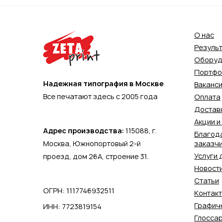
О нас
Резуль
Оборуд
Портфо
Надежная типография в Москве
Ваканс
Все печатают здесь с 2005 года
Оплата
Достав
Акции и
Адрес производства:
115088,
г.
Благод
Москва
,
Южнопортовый 2-й
заказч
Услуги 
проезд, дом 26А, строение 31.
Новост
Статьи
ОГРН: 1117746932511
Контак
Графич
ИНН: 7723819154
Глосса