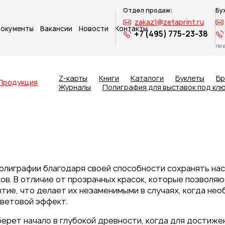
Отдел продаж:
Бу
zakaz1@zetaprint.ru
окументы
Вакансии
Новости
Контакты
+7 (495) 775-23-38
по 
Z-карты
Книги
Каталоги
Буклеты
Б
Продукция
Журналы
Полиграфия для выставок под кл
олиграфии благодаря своей способности сохранять на
ов. В отличие от прозрачных красок, которые позволя
тие, что делает их незаменимыми в случаях, когда не
цветовой эффект.
берет начало в глубокой древности, когда для достиж