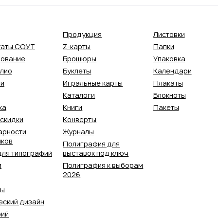
Продукция
Листовки
таты СОУТ
Z-карты
Папки
ование
Брошюры
Упаковка
лио
Буклеты
Календари
ии
Игральные карты
Плакаты
Каталоги
Блокноты
ка
Книги
Пакеты
 скидки
Конверты
арности
Журналы
иков
Полиграфия для
для типографий
выставок под ключ
и
Полиграфия к выборам
2026
ты
еский дизайн
рий