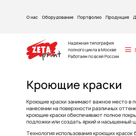
О нас
Оборудование
Портфолио
Продукция
Д
Надежная типография
полного цикла в Москве
Работаем по всей России
Z-карты
Брошюры
Кроющие краски
Буклеты
Игральные карты
Каталоги
Кроющие краски занимают важное место в п
Листовки
нанесении на поверхности различных оттенк
кроющие краски обеспечивают полное покры
Книги
подложки или создать яркий и насыщенный 
Папки
Календари
Технология использования кроющих красок 