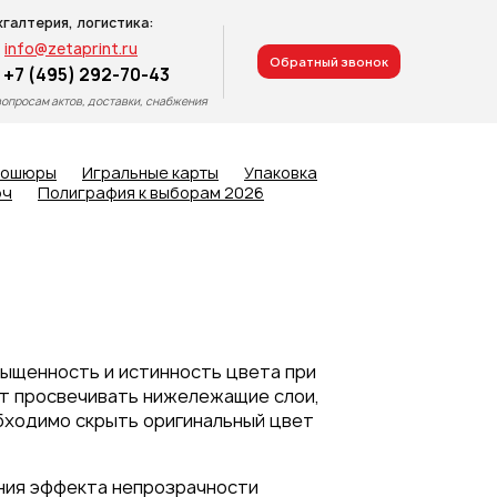
хгалтерия, логистика:
info@zetaprint.ru
Обратный звонок
+7 (495) 292-70-43
вопросам актов, доставки, снабжения
рошюры
Игральные карты
Упаковка
юч
Полиграфия к выборам 2026
сыщенность и истинность цвета при
ют просвечивать нижележащие слои,
обходимо скрыть оригинальный цвет
ения эффекта непрозрачности