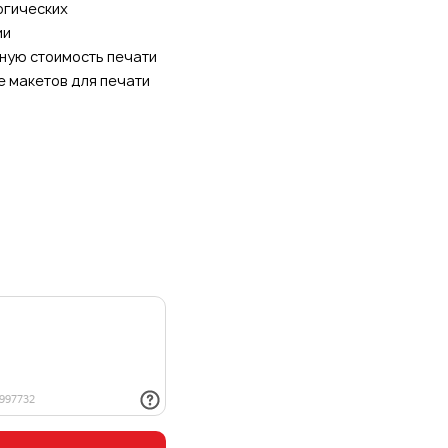
огических
ии
ную стоимость печати
е макетов для печати