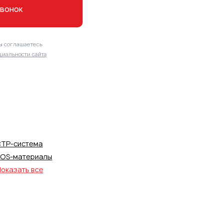
звонок
ы соглашаетесь
иальности сайта
TP-система
OS-материалы
оказать все