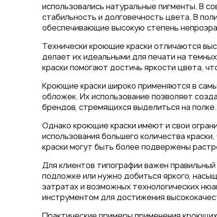
Упаковка
использовались натуральные пигменты. В с
Блокноты с логотипом
стабильность и долговечность цвета. В пол
обеспечивающие высокую степень непрозра
Пакеты
Конверты
Технически кроющие краски отличаются выс
Журналы
делает их идеальными для печати на темных
Полиграфия для выставок
краски помогают достичь яркости цвета, чт
ключ
Кроющие краски широко применяются в самых
Полиграфия к выборам 20
обложек. Их использование позволяет созда
брендов, стремящихся выделиться на полке.
Однако кроющие краски имеют и свои ограни
использования большего количества краски,
краски могут быть более подвержены растре
Для клиентов типографии важен правильный 
подложке или нужно добиться яркого, насы
затратах и возможных технологических нюан
инструментом для достижения высококачест
Практические примеры применения кроющих к