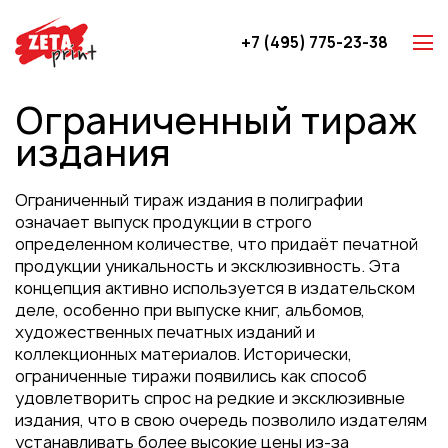
+7 (495) 775-23-38
Z-карты
Ограниченный тираж
Брошюры
издания
Буклеты
Игральные карты
Ограниченный тираж издания в полиграфии
Каталоги
означает выпуск продукции в строго
определенном количестве, что придаёт печатной
Листовки
продукции уникальность и эксклюзивность. Эта
Книги
концепция активно используется в издательском
деле, особенно при выпуске книг, альбомов,
Папки
художественных печатных изданий и
Календари
коллекционных материалов. Исторически,
ограниченные тиражи появились как способ
Упаковка
удовлетворить спрос на редкие и эксклюзивные
Блокноты с логотипом
издания, что в свою очередь позволило издателям
устанавливать более высокие цены из-за