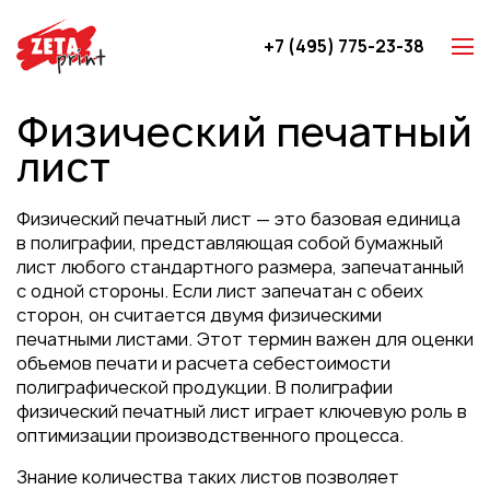
+7 (495) 775-23-38
Z-карты
Физический печатный
Брошюры
лист
Буклеты
Игральные карты
Физический печатный лист — это базовая единица
Каталоги
в полиграфии, представляющая собой бумажный
лист любого стандартного размера, запечатанный
Листовки
с одной стороны. Если лист запечатан с обеих
Книги
сторон, он считается двумя физическими
печатными листами. Этот термин важен для оценки
Папки
объемов печати и расчета себестоимости
Календари
полиграфической продукции. В полиграфии
физический печатный лист играет ключевую роль в
Упаковка
оптимизации производственного процесса.
Блокноты с логотипом
Знание количества таких листов позволяет