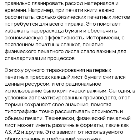
Пакеты
правильно планировать расход материалов и
времени. Например, при печати книги важно
Конверты
рассчитать, сколько физических печатных листов
Журналы
потребуется для всего тиража. Это помогает
избежать перерасхода бумаги и обеспечить
Полиграфия для выставок
экономическую эффективность. Исторически, с
под ключ
появлением печатных станков, понятие
Полиграфия к выборам 2026
физического печатного листа стало важным для
стандартизации процессов.
В эпоху ручного тиражирования на первых
печатных прессах каждый лист бумаги считался
ценным ресурсом, и его рациональное
использование было критически важным. Сегодня, в
условиях автоматизированных производств, этот
термин сохраняет свое значение, помогая
типографиям точно рассчитывать стоимость и
объемы печати. Технически, физический печатный
лист может иметь различные форматы, такие как
А3, А2 и другие. Это зависит от используемого
оборудования и требований заказчика.