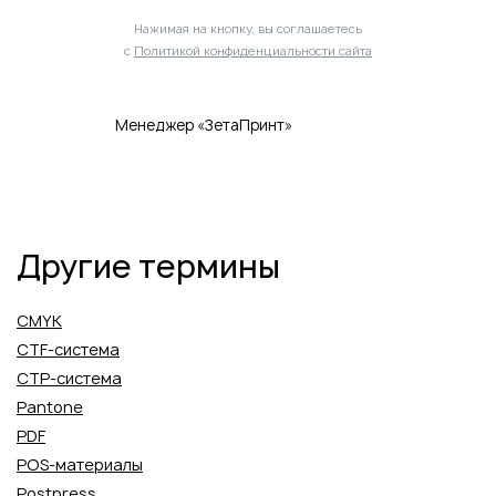
Нажимая на кнопку, вы соглашаетесь
с
Политикой конфиденциальности сайта
Менеджер «ЗетаПринт»
Другие термины
CMYK
CTF-система
CTP-система
Pantone
PDF
POS-материалы
Postpress