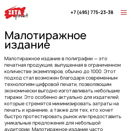
+7 (495) 775-23-38
Z-карты
Малотиражное
Брошюры
издание
Буклеты
Игральные карты
Малотиражное издание в полиграфии — это
Каталоги
печатная продукция, выпущенная в ограниченном
количестве экземпляров, обычно до 1000. Этот
Листовки
подход стал возможен благодаря современным
Книги
технологиям цифровой печати, позволяющим
экономически выгодно изготавливать небольшие
Папки
тиражи. Это особенно актуально для издателей,
Календари
которые стремятся минимизировать затраты на
печать и хранение, а также для тех, кто хочет
Упаковка
быстро протестировать рынок или предоставить
Блокноты с логотипом
уникальные предложения для небольшой
аудитории. Малотиражное издание часто