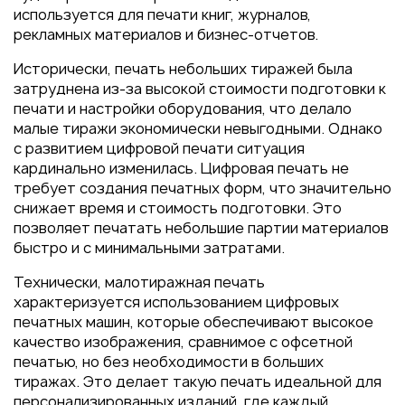
Пакеты
используется для печати книг, журналов,
Конверты
рекламных материалов и бизнес-отчетов.
Журналы
Исторически, печать небольших тиражей была
затруднена из-за высокой стоимости подготовки к
Полиграфия для выставок
печати и настройки оборудования, что делало
под ключ
малые тиражи экономически невыгодными. Однако
Полиграфия к выборам 2026
с развитием цифровой печати ситуация
кардинально изменилась. Цифровая печать не
требует создания печатных форм, что значительно
снижает время и стоимость подготовки. Это
позволяет печатать небольшие партии материалов
быстро и с минимальными затратами.
Технически, малотиражная печать
характеризуется использованием цифровых
печатных машин, которые обеспечивают высокое
качество изображения, сравнимое с офсетной
печатью, но без необходимости в больших
тиражах. Это делает такую печать идеальной для
персонализированных изданий, где каждый