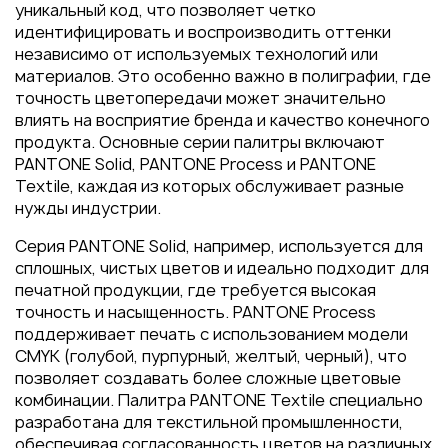
Пакеты
уникальный код, что позволяет четко
идентифицировать и воспроизводить оттенки
Конверты
независимо от используемых технологий или
Журналы
материалов. Это особенно важно в полиграфии, где
точность цветопередачи может значительно
Полиграфия для выставок
влиять на восприятие бренда и качество конечного
под ключ
продукта. Основные серии палитры включают
Полиграфия к выборам 2026
PANTONE Solid, PANTONE Process и PANTONE
Textile, каждая из которых обслуживает разные
нужды индустрии.
Серия PANTONE Solid, например, используется для
сплошных, чистых цветов и идеально подходит для
печатной продукции, где требуется высокая
точность и насыщенность. PANTONE Process
поддерживает печать с использованием модели
CMYK (голубой, пурпурный, желтый, черный), что
позволяет создавать более сложные цветовые
комбинации. Палитра PANTONE Textile специально
разработана для текстильной промышленности,
обеспечивая согласованность цветов на различных