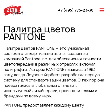
+7 (495) 775-23-38
Z-карты
Палитра цветов
Брошюры
PANTONE
Буклеты
Игральные карты
Палитра цветов PANTONE — это уникальная
Каталоги
система стандартизации цвета, созданная
компанией Pantone Inc. для обеспечения точности
Листовки
цветопередачи в различных отраслях, включая
Книги
полиграфию. История PANTONE началась в 1963
году, когда Лоуренс Херберт разработал первую
Папки
систему для стандартизации цветов. С тех пор она
Календари
превратилась в глобальный стандарт,
используемый дизайнерами, производителями и
Упаковка
брендами по всему миру.
Блокноты с логотипом
PANTONE предоставляет каждому цвету