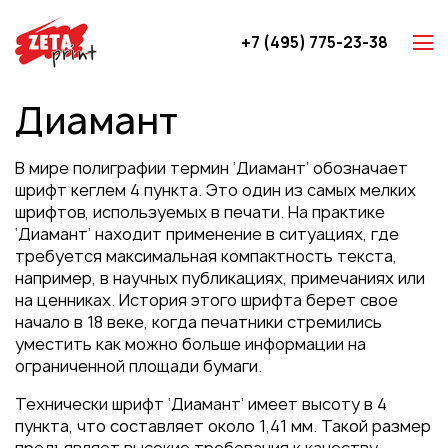
+7 (495) 775-23-38
Z-карты
Диамант
Брошюры
Буклеты
В мире полиграфии термин ‘Диамант’ обозначает
Игральные карты
шрифт кеглем 4 пункта. Это один из самых мелких
шрифтов, используемых в печати. На практике
Каталоги
‘Диамант’ находит применение в ситуациях, где
Листовки
требуется максимальная компактность текста,
например, в научных публикациях, примечаниях или
Книги
на ценниках. История этого шрифта берет свое
Папки
начало в 18 веке, когда печатники стремились
уместить как можно больше информации на
Календари
ограниченной площади бумаги.
Упаковка
Технически шрифт ‘Диамант’ имеет высоту в 4
Блокноты с логотипом
пункта, что составляет около 1,41 мм. Такой размер