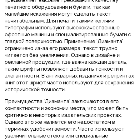
предъявляет высокие требования к качеству
Пакеты
печатного оборудования и бумаги, так как
Конверты
малейшие искажения могут сделать текст
нечитабельным. Для печати такими кеглями
Журналы
типографии используют высококачественные
Полиграфия для выставок
офсетные машины и специализированные бумаги с
под ключ
гладкой поверхностью. Применение ‘Диаманта’
ограничено из-за его размера: текст трудно
Полиграфия к выборам 2026
читается без увеличения. Однако в дизайне и
рекламной продукции, где важна каждая деталь,
такие шрифты позволяют добавить тонкости и
элегантности. В антикварных изданиях и репринтах
книг этот шрифт часто используют для сохранения
исторической точности.
Преимущества ‘Диаманта’ заключаются в его
компактности и экономии места, что может быть
критично в некоторых издательских проектах.
Однако это же является его недостатком в
терминах удобочитаемости. Часто используют
увеличительные стекла или специальные