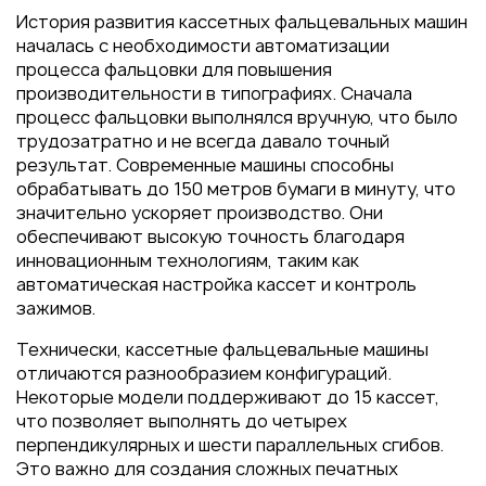
Пакеты
История развития кассетных фальцевальных машин
Конверты
началась с необходимости автоматизации
процесса фальцовки для повышения
Журналы
производительности в типографиях. Сначала
Полиграфия для выставок
процесс фальцовки выполнялся вручную, что было
под ключ
трудозатратно и не всегда давало точный
результат. Современные машины способны
Полиграфия к выборам 2026
обрабатывать до 150 метров бумаги в минуту, что
значительно ускоряет производство. Они
обеспечивают высокую точность благодаря
инновационным технологиям, таким как
автоматическая настройка кассет и контроль
зажимов.
Технически, кассетные фальцевальные машины
отличаются разнообразием конфигураций.
Некоторые модели поддерживают до 15 кассет,
что позволяет выполнять до четырех
перпендикулярных и шести параллельных сгибов.
Это важно для создания сложных печатных