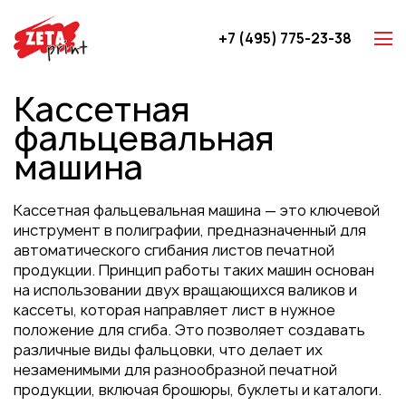
+7 (495) 775-23-38
Z-карты
Кассетная
Брошюры
фальцевальная
Буклеты
машина
Игральные карты
Каталоги
Кассетная фальцевальная машина — это ключевой
инструмент в полиграфии, предназначенный для
Листовки
автоматического сгибания листов печатной
Книги
продукции. Принцип работы таких машин основан
на использовании двух вращающихся валиков и
Папки
кассеты, которая направляет лист в нужное
Календари
положение для сгиба. Это позволяет создавать
различные виды фальцовки, что делает их
Упаковка
незаменимыми для разнообразной печатной
Блокноты с логотипом
продукции, включая брошюры, буклеты и каталоги.