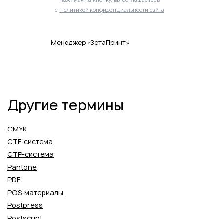
с
Политикой конфиденциальности сайта
Менеджер «ЗетаПринт»
Другие термины
CMYK
CTF-система
CTP-система
Pantone
PDF
POS-материалы
Postpress
Postscript