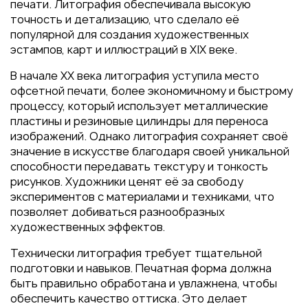
Пакеты
печати. Литография обеспечивала высокую
точность и детализацию, что сделало её
Конверты
популярной для создания художественных
Журналы
эстампов, карт и иллюстраций в XIX веке.
Полиграфия для выставок
В начале XX века литография уступила место
под ключ
офсетной печати, более экономичному и быстрому
процессу, который использует металлические
Полиграфия к выборам 2026
пластины и резиновые цилиндры для переноса
изображений. Однако литография сохраняет своё
значение в искусстве благодаря своей уникальной
способности передавать текстуру и тонкость
рисунков. Художники ценят её за свободу
экспериментов с материалами и техниками, что
позволяет добиваться разнообразных
художественных эффектов.
Технически литография требует тщательной
подготовки и навыков. Печатная форма должна
быть правильно обработана и увлажнена, чтобы
обеспечить качество оттиска. Это делает