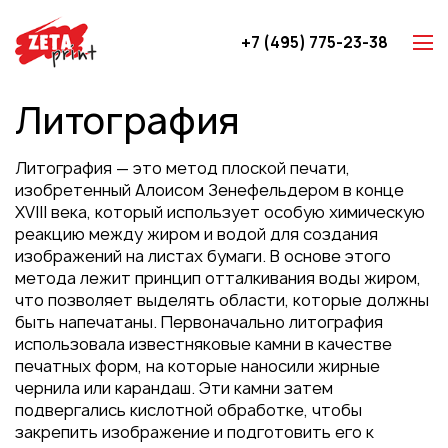
+7 (495) 775-23-38
Z-карты
Литография
Брошюры
Буклеты
Литография — это метод плоской печати,
Игральные карты
изобретенный Алоисом Зенефельдером в конце
XVIII века, который использует особую химическую
Каталоги
реакцию между жиром и водой для создания
Листовки
изображений на листах бумаги. В основе этого
метода лежит принцип отталкивания воды жиром,
Книги
что позволяет выделять области, которые должны
Папки
быть напечатаны. Первоначально литография
использовала известняковые камни в качестве
Календари
печатных форм, на которые наносили жирные
Упаковка
чернила или карандаш. Эти камни затем
подвергались кислотной обработке, чтобы
Блокноты с логотипом
закрепить изображение и подготовить его к