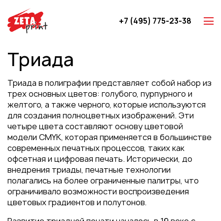
+7 (495) 775-23-38
Z-карты
Триада
Брошюры
Буклеты
Триада в полиграфии представляет собой набор из
Игральные карты
трех основных цветов: голубого, пурпурного и
желтого, а также черного, которые используются
Каталоги
для создания полноцветных изображений. Эти
Листовки
четыре цвета составляют основу цветовой
модели CMYK, которая применяется в большинстве
Книги
современных печатных процессов, таких как
Папки
офсетная и цифровая печать. Исторически, до
внедрения триады, печатные технологии
Календари
полагались на более ограниченные палитры, что
Упаковка
ограничивало возможности воспроизведения
цветовых градиентов и полутонов.
Блокноты с логотипом