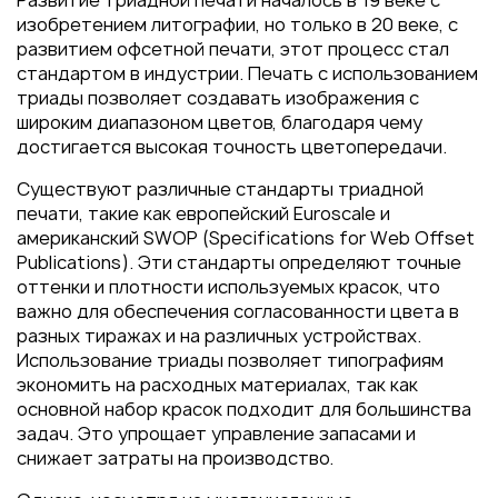
Развитие триадной печати началось в 19 веке с
Пакеты
изобретением литографии, но только в 20 веке, с
Конверты
развитием офсетной печати, этот процесс стал
стандартом в индустрии. Печать с использованием
Журналы
триады позволяет создавать изображения с
Полиграфия для выставок
широким диапазоном цветов, благодаря чему
под ключ
достигается высокая точность цветопередачи.
Полиграфия к выборам 2026
Существуют различные стандарты триадной
печати, такие как европейский Euroscale и
американский SWOP (Specifications for Web Offset
Publications). Эти стандарты определяют точные
оттенки и плотности используемых красок, что
важно для обеспечения согласованности цвета в
разных тиражах и на различных устройствах.
Использование триады позволяет типографиям
экономить на расходных материалах, так как
основной набор красок подходит для большинства
задач. Это упрощает управление запасами и
снижает затраты на производство.