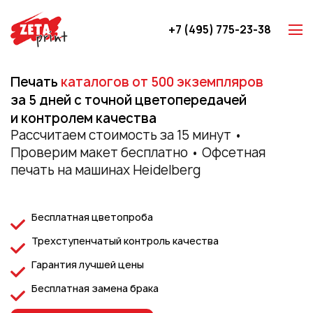
+7 (495) 775-23-38
Z-карты
Печать
каталогов от 500 экземпляров
Брошюры
за 5 дней с точной цветопередачей
Буклеты
и контролем качества
Игральные карты
Рассчитаем стоимость за 15 минут •
Проверим макет бесплатно • Офсетная
Каталоги
печать на машинах Heidelberg
Листовки
Книги
Бесплатная цветопроба
Папки
Трехступенчатый контроль качества
Календари
Гарантия лучшей цены
Упаковка
Бесплатная замена брака
Блокноты с логотипом