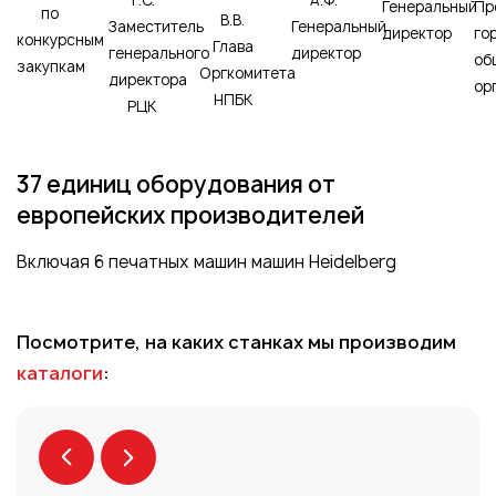
Генеральный
Пр
по
В.В.
Заместитель
Генеральный
директор
го
конкурсным
Глава
генерального
директор
об
закупкам
Оргкомитета
директора
ор
НПБК
РЦК
37 единиц оборудования от
европейских производителей
Включая 6 печатных машин машин Heidelberg
Посмотрите, на каких станках мы производим
каталоги
: