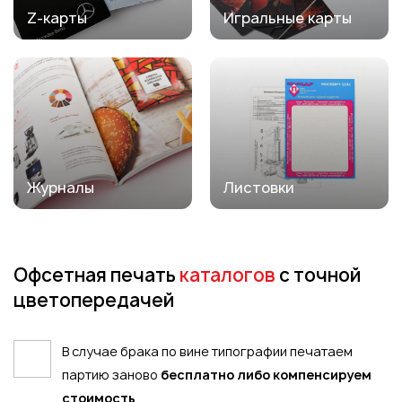
Z-карты
Игральные карты
Журналы
Листовки
Офсетная печать
каталогов
с точной
цветопередачей
В случае брака по вине типографии печатаем
партию заново
бесплатно либо компенсируем
стоимость