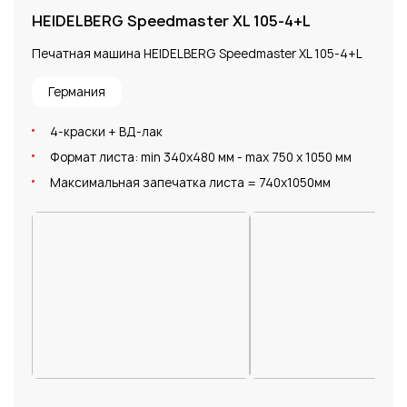
HEIDELBERG Speedmaster XL 105-4+L
Heid
Печатная машина HEIDELBERG Speedmaster XL 105-4+L
Печа
обес
Германия
печа
4-краски + ВД-лак
Ге
Формат листа: min 340х480 мм - max 750 х 1050 мм
Эт
Максимальная запечатка листа = 740х1050мм
ли
вп
4
Фо
Ма