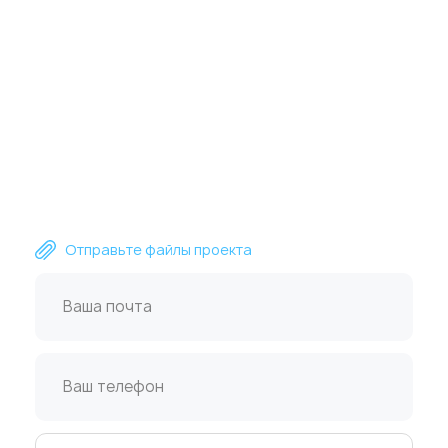
Пришлите файлы для расчета сметы
или получите консультацию
специалиста ZetaPrint
Отправьте файлы проекта