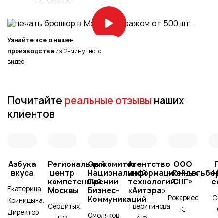
Узнайте все о нашем
производстве
из 2-минутного
видео
Почитайте
реальные
отзывы
наших
клиентов
Азбука
Региональный
Оргкомитет
Агентство
ООО
вкуса
центр
Национальной
информационных
«Гейдельбе
«
компетенций
Премии
технологий
СНГ»
е
Екатерина
Москвы
Бизнес-
«Аитэра»
Рокариес
С
Коммуникаций
Криницына.
Сердитых
Тверитинова
К.
Директор
Смоляков
Т.С.
А.Ф.