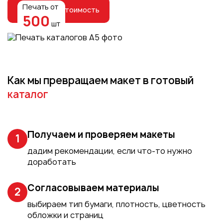
Пакеты
Печать от
Рассчитать стоимость
500
Конверты
шт
Журналы
Полиграфия для выставок
под ключ
Полиграфия к выборам 2026
Как мы превращаем макет в готовый
каталог
Получаем и проверяем макеты
1
дадим рекомендации, если что-то нужно
доработать
Согласовываем материалы
2
выбираем тип бумаги, плотность, цветность
обложки и страниц