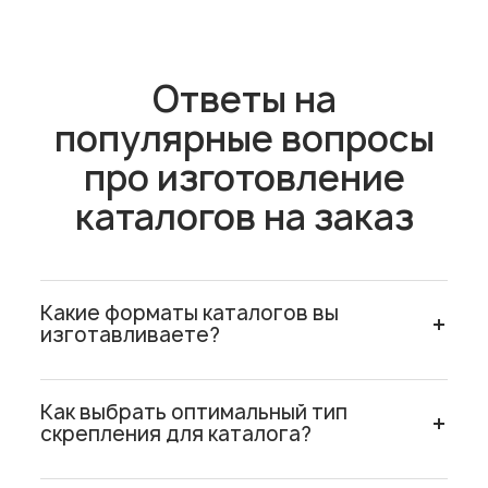
Ответы на
популярные вопросы
про изготовление
каталогов на заказ
Какие форматы каталогов вы
изготавливаете?
Наиболее востребованными являются
Как выбрать оптимальный тип
стандартные форматы А4 и А5, а также
скрепления для каталога?
квадратные форматы 210×210 мм. Для
каталогов одежды и товаров с большим
Выбор скрепления зависит от объема и