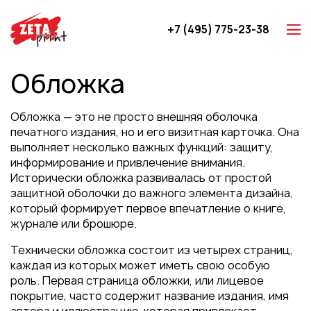
+7 (495) 775-23-38
Z-карты
Обложка
Брошюры
Буклеты
Обложка — это не просто внешняя оболочка
Игральные карты
печатного издания, но и его визитная карточка. Она
выполняет несколько важных функций: защиту,
Каталоги
информирование и привлечение внимания.
Листовки
Исторически обложка развивалась от простой
защитной оболочки до важного элемента дизайна,
Книги
который формирует первое впечатление о книге,
Папки
журнале или брошюре.
Календари
Технически обложка состоит из четырех страниц,
каждая из которых может иметь свою особую
Упаковка
роль. Первая страница обложки, или лицевое
Блокноты с логотипом
покрытие, часто содержит название издания, имя