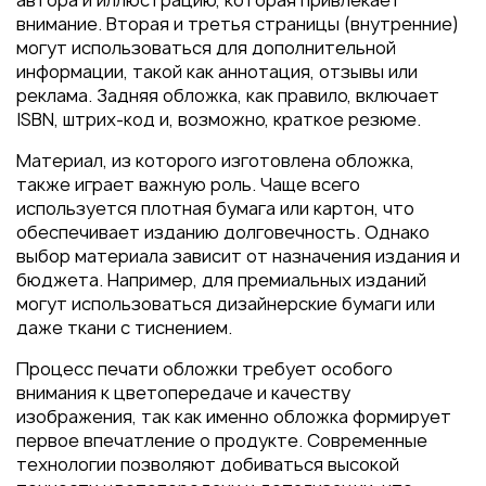
автора и иллюстрацию, которая привлекает
Пакеты
внимание. Вторая и третья страницы (внутренние)
Конверты
могут использоваться для дополнительной
информации, такой как аннотация, отзывы или
Журналы
реклама. Задняя обложка, как правило, включает
Полиграфия для выставок
ISBN, штрих-код и, возможно, краткое резюме.
под ключ
Материал, из которого изготовлена обложка,
Полиграфия к выборам 2026
также играет важную роль. Чаще всего
используется плотная бумага или картон, что
обеспечивает изданию долговечность. Однако
выбор материала зависит от назначения издания и
бюджета. Например, для премиальных изданий
могут использоваться дизайнерские бумаги или
даже ткани с тиснением.
Процесс печати обложки требует особого
внимания к цветопередаче и качеству
изображения, так как именно обложка формирует
первое впечатление о продукте. Современные
технологии позволяют добиваться высокой