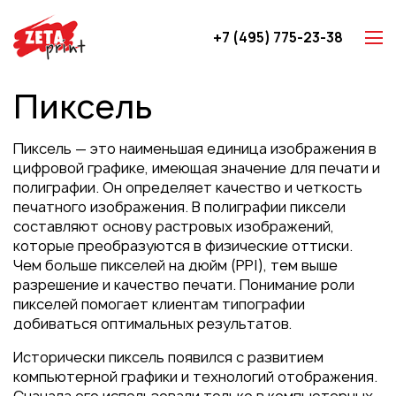
+7 (495) 775-23-38
Z-карты
Пиксель
Брошюры
Буклеты
Пиксель — это наименьшая единица изображения в
Игральные карты
цифровой графике, имеющая значение для печати и
полиграфии. Он определяет качество и четкость
Каталоги
печатного изображения. В полиграфии пиксели
Листовки
составляют основу растровых изображений,
которые преобразуются в физические оттиски.
Книги
Чем больше пикселей на дюйм (PPI), тем выше
Папки
разрешение и качество печати. Понимание роли
пикселей помогает клиентам типографии
Календари
добиваться оптимальных результатов.
Упаковка
Исторически пиксель появился с развитием
Блокноты с логотипом
компьютерной графики и технологий отображения.