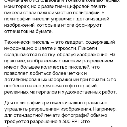
Сначала его использовали только в компьютерных
Пакеты
мониторах, но с развитием цифровой печати
Конверты
пиксели стали важной частью полиграфии. В
полиграфии пиксели управляют детализацией
Журналы
изображений, которые в итоге формируют
Полиграфия для выставок
отпечаток на бумаге.
под ключ
Технически пиксель — это квадрат, содержащий
Полиграфия к выборам 2026
информацию о цвете и яркости. Пиксели
складываются в сетку, образуя изображение. На
практике, изображения с высоким разрешением
имеют большее количество пикселей, что
позволяет добиться более четких и
детализированных изображений при печати. Это
особенно важно для печати фотографий,
рекламных материалов и художественных работ.
Для полиграфии критически важно правильно
управлять разрешением изображения. Например,
для стандартной печати фотографий обычно
требуется разрешение в 300 PPI. Это