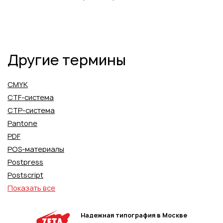
Другие термины
CMYK
CTF-система
CTP-система
Pantone
PDF
POS-материалы
Postpress
Postscript
Показать все
Надежная типография в Москве