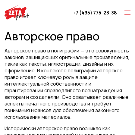
+7 (495) 775-23-38
Z-карты
Авторское право
Брошюры
Буклеты
Авторское право в полиграфии — это совокупность
Игральные карты
законов, защищающих оригинальные произведения,
такие как тексты, иллюстрации, дизайны и их
Каталоги
оформление. В контексте полиграфии авторское
Листовки
право играет ключевую роль в защите
интеллектуальной собственности и
Книги
гарантировании справедливого вознаграждения
Папки
авторам и создателям. Оно охватывает различные
аспекты печатного производства и требует
Календари
понимания нюансов для обеспечения законного
Упаковка
использования материалов.
Блокноты с логотипом
Исторически авторское право возникло как