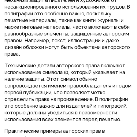
механизм защиты писателей и художников от
Пакеты
несанкционированного использования их трудов. В
Конверты
полиграфии это особенно важно, поскольку
печатные материалы, такие как книги, журналы и
Журналы
маркетинговые материалы, часто включают в себя
Полиграфия для выставок
разнообразные элементы, защищенные авторским
под ключ
правом. Например, текст, иллюстрации и даже
дизайн обложки могут быть объектами авторского
Полиграфия к выборам 2026
права.
Технические детали авторского права включают
использование символа ©, который указывает на
наличие защиты. Этот символ обычно
сопровождается именем правообладателя и годом
первой публикации, что позволяет четко
определить права на произведение. В полиграфии
это особенно важно для издателей и типографий,
которые должны убедиться в правомерности
использования всех элементов перед печатью.
Практические примеры авторских прав в