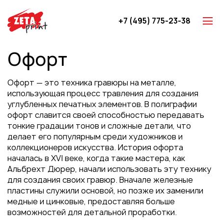
+7 (495) 775-23-38
Z-карты
Офорт
Брошюры
Буклеты
Офорт — это техника гравюры на металле,
Игральные карты
использующая процесс травления для создания
углубленных печатных элементов. В полиграфии
Каталоги
офорт славится своей способностью передавать
Листовки
тонкие градации тонов и сложные детали, что
делает его популярным среди художников и
Книги
коллекционеров искусства. История офорта
Папки
началась в XVI веке, когда такие мастера, как
Альбрехт Дюрер, начали использовать эту технику
Календари
для создания своих гравюр. Вначале железные
Упаковка
пластины служили основой, но позже их заменили
медные и цинковые, предоставляя больше
Блокноты с логотипом
возможностей для детальной проработки.