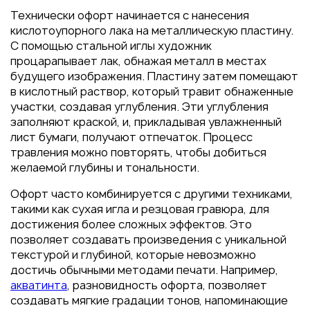
Пакеты
Технически офорт начинается с нанесения
Конверты
кислотоупорного лака на металлическую пластину.
С помощью стальной иглы художник
Журналы
процарапывает лак, обнажая металл в местах
Полиграфия для выставок
будущего изображения. Пластину затем помещают
под ключ
в кислотный раствор, который травит обнаженные
участки, создавая углубления. Эти углубления
Полиграфия к выборам 2026
заполняют краской, и, прикладывая увлажненный
лист бумаги, получают отпечаток. Процесс
травления можно повторять, чтобы добиться
желаемой глубины и тональности.
Офорт часто комбинируется с другими техниками,
такими как сухая игла и резцовая гравюра, для
достижения более сложных эффектов. Это
позволяет создавать произведения с уникальной
текстурой и глубиной, которые невозможно
достичь обычными методами печати. Например,
акватинта
, разновидность офорта, позволяет
создавать мягкие градации тонов, напоминающие