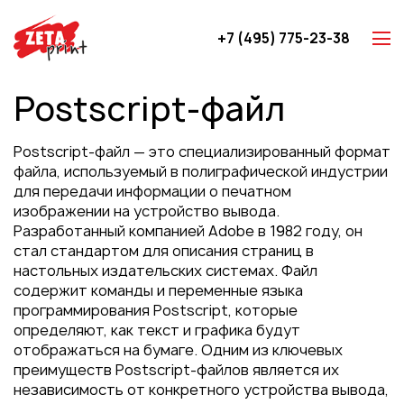
+7 (495) 775-23-38
Z-карты
Postscript-файл
Брошюры
Буклеты
Postscript-файл — это специализированный формат
Игральные карты
файла, используемый в полиграфической индустрии
для передачи информации о печатном
Каталоги
изображении на устройство вывода.
Листовки
Разработанный компанией Adobe в 1982 году, он
стал стандартом для описания страниц в
Книги
настольных издательских системах. Файл
Папки
содержит команды и переменные языка
программирования Postscript, которые
Календари
определяют, как текст и графика будут
Упаковка
отображаться на бумаге. Одним из ключевых
преимуществ Postscript-файлов является их
Блокноты с логотипом
независимость от конкретного устройства вывода,