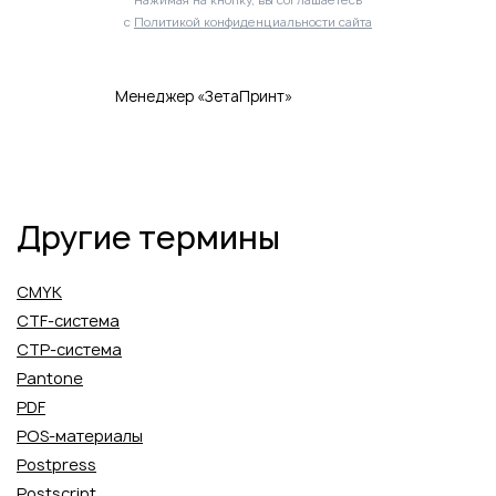
с
Политикой конфиденциальности сайта
Менеджер «ЗетаПринт»
Другие термины
CMYK
CTF-система
CTP-система
Pantone
PDF
POS-материалы
Postpress
Postscript