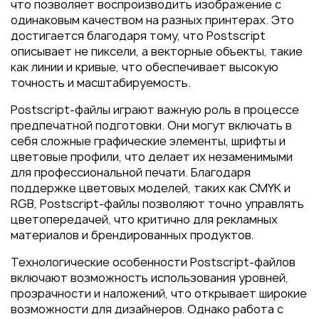
Пакеты
что позволяет воспроизводить изображение с
одинаковым качеством на разных принтерах. Это
Конверты
достигается благодаря тому, что Postscript
Журналы
описывает не пиксели, а векторные объекты, такие
как линии и кривые, что обеспечивает высокую
Полиграфия для выставок
точность и масштабируемость.
под ключ
Postscript-файлы играют важную роль в процессе
Полиграфия к выборам 2026
предпечатной подготовки. Они могут включать в
себя сложные графические элементы, шрифты и
цветовые профили, что делает их незаменимыми
для профессиональной печати. Благодаря
поддержке цветовых моделей, таких как CMYK и
RGB, Postscript-файлы позволяют точно управлять
цветопередачей, что критично для рекламных
материалов и брендированных продуктов.
Технологические особенности Postscript-файлов
включают возможность использования уровней,
прозрачности и наложений, что открывает широкие
возможности для дизайнеров. Однако работа с