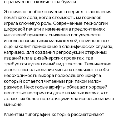
Пакеты
ограниченного количества бумаги.
Конверты
Это имело особое значение в период становления
печатного дела, когда стоимость материалов
Журналы
играла ключевую роль. Современные технологии
Полиграфия для выставок
цифровой печати и изменения в предпочтениях
под ключ
читателей привели к снижению популярности
использования таких малых кеглей, но миньон все
Полиграфия к выборам 2026
еще находит применение в специфических случаях,
например, для создания репродукций старинных
изданий или в дизайнерских проектах, где
требуется аутентичный вид текстов. Технические
аспекты использования миньона включают в себя
необходимость выбора подходящего шрифта,
который остается читаемым при таком малом
размере. Некоторые шрифты обладают хорошей
легкостью восприятия даже на малых кеглях, что
делает их более подходящими для использования в
миньоне.
Клиентам типографий, которые рассматривают