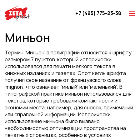
+7 (495) 775-23-38
Z-карты
Миньон
Брошюры
Буклеты
Термин ‘Миньон’ в полиграфии относится к шрифту
Игральные карты
размером 7 пунктов, который исторически
использовался для печати мелкого текста в
Каталоги
книжных изданиях и газетах. Этот кегль шрифта
Листовки
получил свое название от французского слова
‘mignon’, что означает ‘милый’ или ‘маленький’. В
Книги
типографской практике миньон использовался для
Папки
текстов, которые требовали компактности и
экономии места, например, для сносок, примечаний
Календари
или справочной информации. Исторически,
Упаковка
использование миньона было вызвано
необходимостью оптимизации пространства на
Блокноты с логотипом
печатных страницах, особенно в условиях