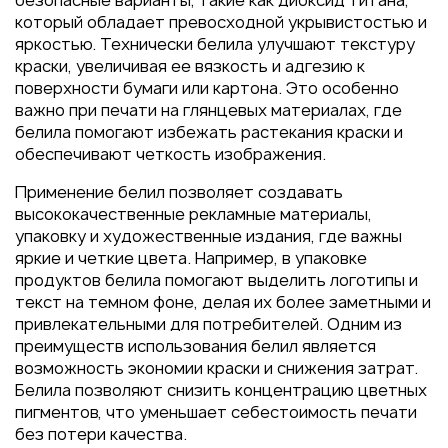
безопасные варианты, такие как диоксид титана,
Пакеты
который обладает превосходной укрывистостью и
Конверты
яркостью. Технически белила улучшают текстуру
краски, увеличивая ее вязкость и адгезию к
Журналы
поверхности бумаги или картона. Это особенно
Полиграфия для выставок
важно при печати на глянцевых материалах, где
под ключ
белила помогают избежать растекания краски и
обеспечивают четкость изображения.
Полиграфия к выборам 2026
Применение белил позволяет создавать
высококачественные рекламные материалы,
упаковку и художественные издания, где важны
яркие и четкие цвета. Например, в упаковке
продуктов белила помогают выделить логотипы и
текст на темном фоне, делая их более заметными и
привлекательными для потребителей. Одним из
преимуществ использования белил является
возможность экономии краски и снижения затрат.
Белила позволяют снизить концентрацию цветных
пигментов, что уменьшает себестоимость печати
без потери качества.