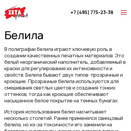
+7 (495) 775-23-38
Z-карты
Белила
Брошюры
Буклеты
В полиграфии белила играют ключевую роль в
Игральные карты
создании качественных печатных материалов. Это
белый неорганический наполнитель, добавляемый в
Каталоги
краски для регулирования их интенсивности и
Листовки
свойств. Белила бывают двух типов: прозрачные и
кроющие. Прозрачные белила используются для
Книги
смешивания светлых цветов и создания тонких
Папки
оттенков, тогда как кроющие обеспечивают
насыщенное белое покрытие на темных бумагах.
Календари
История использования белил насчитывает
Упаковка
несколько столетий. Ранее применялся свинцовый
Блокноты с логотипом
белила, но из-за токсичности его заменили на