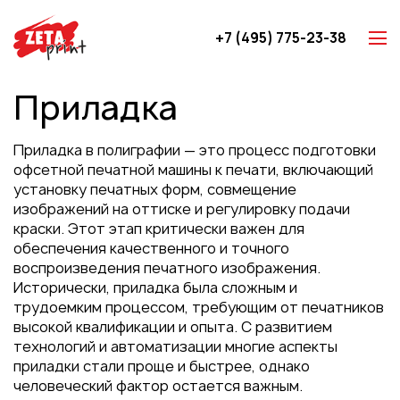
+7 (495) 775-23-38
Z-карты
Приладка
Брошюры
Буклеты
Приладка в полиграфии — это процесс подготовки
Игральные карты
офсетной печатной машины к печати, включающий
установку печатных форм, совмещение
Каталоги
изображений на оттиске и регулировку подачи
Листовки
краски. Этот этап критически важен для
обеспечения качественного и точного
Книги
воспроизведения печатного изображения.
Папки
Исторически, приладка была сложным и
трудоемким процессом, требующим от печатников
Календари
высокой квалификации и опыта. С развитием
Упаковка
технологий и автоматизации многие аспекты
приладки стали проще и быстрее, однако
Блокноты с логотипом
человеческий фактор остается важным.