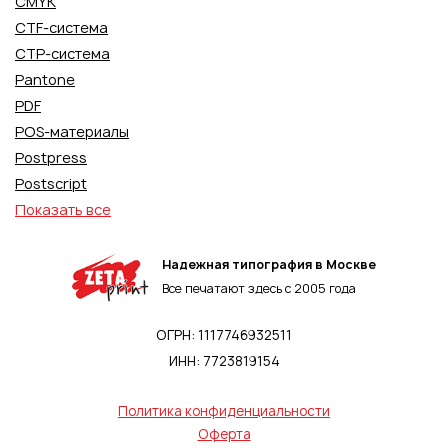
CMYK
CTF-система
CTP-система
Pantone
PDF
POS-материалы
Postpress
Postscript
Показать все
Надежная типография в Москве
Все печатают здесь с 2005 года
ОГРН: 1117746932511
ИНН: 7723819154
Политика конфиденциальности
Оферта