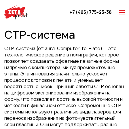
+7 (495) 775-23-38
Z-карты
CTP-система
Брошюры
Буклеты
CTP-система (от англ. Computer-to-Plate) — это
Игральные карты
технологическое решение в полиграфии, которое
позволяет создавать офсетные печатные формы
Каталоги
напрямую с компьютера, минуя промежуточные
Листовки
этапы. Эта инновация значительно ускоряет
процесс подготовки к печати и уменьшает
Книги
вероятность ошибок. Принцип работы CTP основан
Папки
на цифровом экспонировании изображения на
форму, что позволяет достичь высокой точности и
Календари
четкости в финальном оттиске. Современные CTP-
Упаковка
системы используют различные виды лазеров для
переноса изображения на фоточувствительный
Блокноты с логотипом
слой пластины. Они могут поддерживать разные