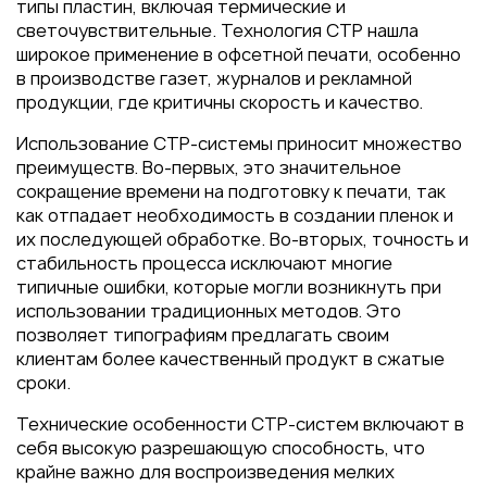
Пакеты
типы пластин, включая термические и
светочувствительные. Технология CTP нашла
Конверты
широкое применение в офсетной печати, особенно
Журналы
в производстве газет, журналов и рекламной
продукции, где критичны скорость и качество.
Полиграфия для выставок
под ключ
Использование CTP-системы приносит множество
преимуществ. Во-первых, это значительное
Полиграфия к выборам 2026
сокращение времени на подготовку к печати, так
как отпадает необходимость в создании пленок и
их последующей обработке. Во-вторых, точность и
стабильность процесса исключают многие
типичные ошибки, которые могли возникнуть при
использовании традиционных методов. Это
позволяет типографиям предлагать своим
клиентам более качественный продукт в сжатые
сроки.
Технические особенности CTP-систем включают в
себя высокую разрешающую способность, что
крайне важно для воспроизведения мелких