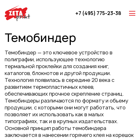
+7 (495) 775-23-38
Z-карты
Темобиндер
Брошюры
Буклеты
Темобиндер — это ключевое устройство в
Игральные карты
полиграфии, использующее технологию
термальной проклейки для создания книг,
Каталоги
каталогов, блокнотов и другой продукции.
Листовки
Технология появилась в середине 20 века с
развитием термопластичных клеев,
Книги
обеспечивающих прочное скрепление страниц.
Папки
Темобиндеры различаются по формату и объему
продукции, с которыми они могут работать, что
Календари
позволяет их использовать как в малых
Упаковка
типографиях, так и в крупных издательствах.
Основной принцип работы темобиндера
Блокноты с логотипом
заключается в нанесении горячего клея на корешок