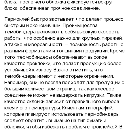
Пакеты
блока, после чего обложка фиксируется вокруг
блока, обеспечивая прочное соединение.
Конверты
Термоклей быстро застывает, что делает процесс
Журналы
быстрым и экономичным. Преимущества
Полиграфия для выставок
темобиндера включают в себя высокую скорость
под ключ
работы, что особенно важно для крупных тиражей,
а также универсальность — возможность работы с
Полиграфия к выборам 2026
разными форматами и толщинами продукции. Кроме
того, термобиндеры обеспечивают высокое
качество проклейки, что делает продукцию более
устойчивой к износу. Важно отметить, что
темобиндеры имеют и некоторые ограничения.
Например, они не всегда подходят для продукции с
большим количеством страниц, так как клеевое
соединение может не выдержать нагрузки. Также
качество склейки зависит от правильного выбора
клея и его температуры. Клиентам типографий,
которые планируют использовать термобиндеры,
следует обратить внимание на тип бумаги и
обложки, чтобы избежать проблем с проклейкой. В