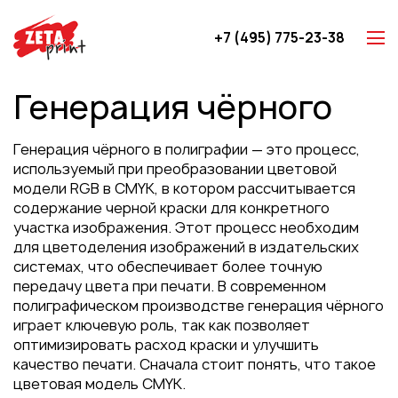
+7 (495) 775-23-38
Z-карты
Генерация чёрного
Брошюры
Буклеты
Генерация чёрного в полиграфии — это процесс,
Игральные карты
используемый при преобразовании цветовой
модели RGB в CMYK, в котором рассчитывается
Каталоги
содержание черной краски для конкретного
Листовки
участка изображения. Этот процесс необходим
для цветоделения изображений в издательских
Книги
системах, что обеспечивает более точную
Папки
передачу цвета при печати. В современном
полиграфическом производстве генерация чёрного
Календари
играет ключевую роль, так как позволяет
Упаковка
оптимизировать расход краски и улучшить
качество печати. Сначала стоит понять, что такое
Блокноты с логотипом
цветовая модель CMYK.