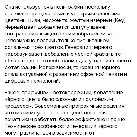
Пакеты
Она используется в полиграфии, поскольку
Конверты
отражает процесс печати четырьмя базовыми
цветами: циан, маджента, жёлтый и чёрный (Key).
Журналы
Чёрный цвет добавляется для улучшения
Полиграфия для выставок
контраста и насыщенности изображений, что
под ключ
невозможно достичь только смешиванием
остальных трёх цветов. Генерация чёрного
Полиграфия к выборам 2026
подразумевает добавление черной краски в те
области, где это необходимо для усиления теней и
детализации. Исторически, генерация чёрного
стала актуальной с развитием офсетной печати и
цифровых технологий.
Ранее, при ручной цветокоррекции, добавление
чёрного цвета было сложным и трудоёмким
процессом. Современные программные решения
автоматизируют этот процесс, позволяя
печатникам работать более эффективно и точно.
Технические особенности генерации чёрного
могут различаться в зависимости от