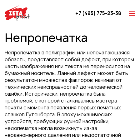
+7 (495) 775-23-38
Z-карты
Непропечатка
Брошюры
Буклеты
Непропечатка в полиграфии, или непечатающаяся
Игральные карты
область, представляет собой дефект, при котором
часть изображения или текста не переносится на
Каталоги
бумажный носитель. Данный дефект может быть
Листовки
результатом множества факторов, начиная от
технических неисправностей до человеческой
Книги
ошибки. Исторически, непроечатка была
Папки
проблемой, с которой сталкивались мастера
печати с момента появления первых печатных
Календари
станков Гутенберга. В эпоху механических
Упаковка
устройств, требующих ручной настройки,
недопечатка могла возникнуть из-за
Блокноты с логотипом
неравномерного давления или недостаточной