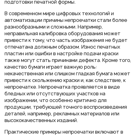
Пакеты
подготовки печатной формы.
Конверты
В современном мире цифровых технологий и
автоматизации причины непроечатки стали более
Журналы
разнообразными и сложными. Например,
Полиграфия для выставок
неправильная калибровка оборудования может
под ключ
привести к тому, что часть изображения не будет
отпечатана должным образом. Износ печатных
Полиграфия к выборам 2026
пластин или ошибки в настройке подачи краски
также могут стать причинами дефекта. Кроме того,
качество бумаги играет важную роль:
некачественная или слишком гладкая бумага может
привести к скольжению краски и, как следствие, к
непроечатке. Непроечатка проявляется в виде
бледных или отсутствующих участков на
изображении, что особенно критично для
продукции, требующей точного воспроизведения
деталей, например, рекламных материалов или
высококачественных изданий.
Практические примеры непроечатки включают в