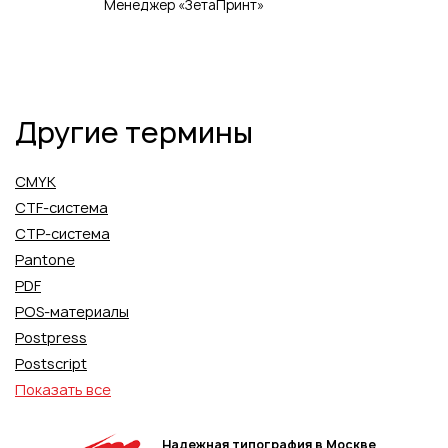
Менеджер «ЗетаПринт»
Другие термины
CMYK
CTF-система
CTP-система
Pantone
PDF
POS-материалы
Postpress
Postscript
Показать все
Надежная типография в Москве