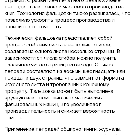
страниц. С развитием печатного дела в XV веке
Пакеты
тетради стали основой массового производства
Конверты
книг. Технология фальцовки также развивалась, что
позволило ускорить процесс производства и
Журналы
повысить его точность.
Полиграфия для выставок
под ключ
Технически, фальцовка представляет собой
процесс сгибания листа в несколько сгибов,
Полиграфия к выборам 2026
создавая из одного листа несколько страниц. В
зависимости от числа сгибов, можно получить
различное число страниц на выходе. Обычно
тетради составляют из восьми, шестнадцати или
тридцати двух страниц, что зависит от формата
исходного листа и требований к конечному
продукту. Фальцовка может быть выполнена
вручную или с помощью автоматических
фальцевальных машин, что увеличивает
производительность и снижает вероятность
ошибок.
Применение тетрадей обширно: книги, журналы,