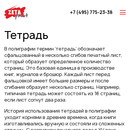
+7 (495) 775-23-38
Z-карты
Тетрадь
Брошюры
Буклеты
В полиграфии термин ‘тетрадь’ обозначает
Игральные карты
сфальцованный в несколько сгибов печатный лист,
который образует определенное количество
Каталоги
страниц. Это базовая единица в производстве
Листовки
книг, журналов и брошюр. Каждый лист перед
фальцовкой имеет большие размеры и после
Книги
сгибания образует несколько страниц. Например,
Папки
типичная тетрадь может состоять из 16 страниц,
если лист согнут два раза.
Календари
История использования тетрадей в полиграфии
Упаковка
уходит корнями в древние времена, когда книги
Блокноты с логотипом
изготавливались вручную и состояли из сложенных