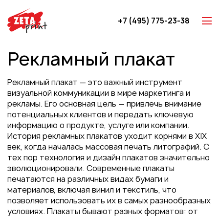
+7 (495) 775-23-38
Z-карты
Рекламный плакат
Брошюры
Буклеты
Рекламный плакат — это важный инструмент
Игральные карты
визуальной коммуникации в мире маркетинга и
рекламы. Его основная цель — привлечь внимание
Каталоги
потенциальных клиентов и передать ключевую
Листовки
информацию о продукте, услуге или компании.
История рекламных плакатов уходит корнями в XIX
Книги
век, когда началась массовая печать литографий. С
Папки
тех пор технология и дизайн плакатов значительно
эволюционировали. Современные плакаты
Календари
печатаются на различных видах бумаги и
Упаковка
материалов, включая винил и текстиль, что
позволяет использовать их в самых разнообразных
Блокноты с логотипом
условиях. Плакаты бывают разных форматов: от