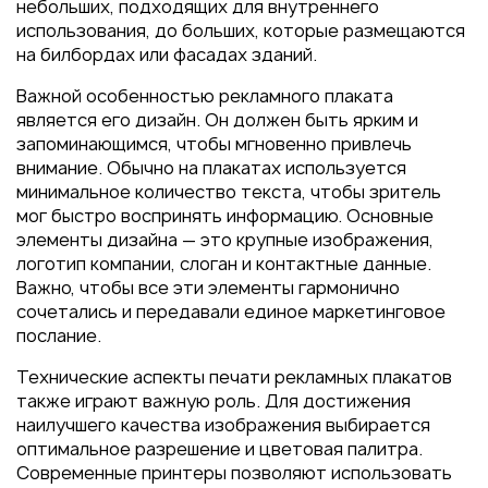
Пакеты
небольших, подходящих для внутреннего
использования, до больших, которые размещаются
Конверты
на билбордах или фасадах зданий.
Журналы
Важной особенностью рекламного плаката
Полиграфия для выставок
является его дизайн. Он должен быть ярким и
под ключ
запоминающимся, чтобы мгновенно привлечь
внимание. Обычно на плакатах используется
Полиграфия к выборам 2026
минимальное количество текста, чтобы зритель
мог быстро воспринять информацию. Основные
элементы дизайна — это крупные изображения,
логотип компании, слоган и контактные данные.
Важно, чтобы все эти элементы гармонично
сочетались и передавали единое маркетинговое
послание.
Технические аспекты печати рекламных плакатов
также играют важную роль. Для достижения
наилучшего качества изображения выбирается
оптимальное разрешение и цветовая палитра.
Современные принтеры позволяют использовать