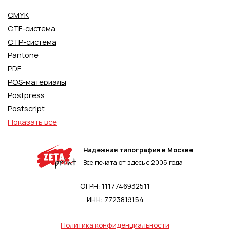
CMYK
CTF-система
CTP-система
Pantone
PDF
POS-материалы
Postpress
Postscript
Показать все
Надежная типография в Москве
Все печатают здесь с 2005 года
ОГРН: 1117746932511
ИНН: 7723819154
Политика конфиденциальности