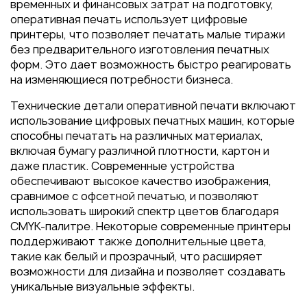
Пакеты
временных и финансовых затрат на подготовку,
оперативная печать использует цифровые
Конверты
принтеры, что позволяет печатать малые тиражи
Журналы
без предварительного изготовления печатных
форм. Это дает возможность быстро реагировать
Полиграфия для выставок
на изменяющиеся потребности бизнеса.
под ключ
Технические детали оперативной печати включают
Полиграфия к выборам 2026
использование цифровых печатных машин, которые
способны печатать на различных материалах,
включая бумагу различной плотности, картон и
даже пластик. Современные устройства
обеспечивают высокое качество изображения,
сравнимое с офсетной печатью, и позволяют
использовать широкий спектр цветов благодаря
CMYK-палитре. Некоторые современные принтеры
поддерживают также дополнительные цвета,
такие как белый и прозрачный, что расширяет
возможности для дизайна и позволяет создавать
уникальные визуальные эффекты.