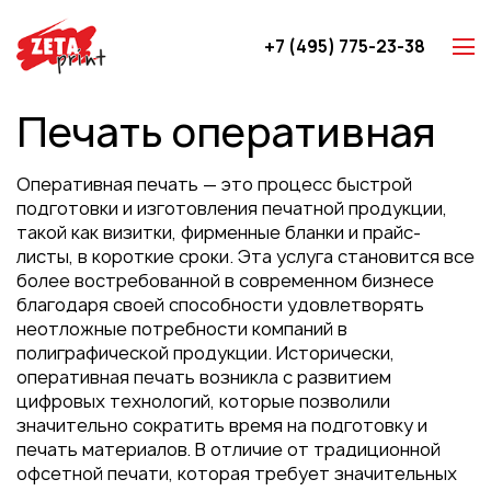
+7 (495) 775-23-38
Z-карты
Печать оперативная
Брошюры
Буклеты
Оперативная печать — это процесс быстрой
Игральные карты
подготовки и изготовления печатной продукции,
такой как визитки, фирменные бланки и прайс-
Каталоги
листы, в короткие сроки. Эта услуга становится все
Листовки
более востребованной в современном бизнесе
благодаря своей способности удовлетворять
Книги
неотложные потребности компаний в
Папки
полиграфической продукции. Исторически,
оперативная печать возникла с развитием
Календари
цифровых технологий, которые позволили
Упаковка
значительно сократить время на подготовку и
печать материалов. В отличие от традиционной
Блокноты с логотипом
офсетной печати, которая требует значительных