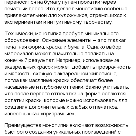
Пакеты
переносится на бумагу путем прокатки через
печатный пресс. Это делает монотипию особенно
Конверты
привлекательной для художников, стремящихся к
Журналы
экспериментам и интуитивному творчеству.
Полиграфия для выставок
Технически, монотипия требует минимального
под ключ
оборудования. Основные элементы — это гладкая
печатная форма, краска и бумага. Однако выбор
Полиграфия к выборам 2026
материалов может значительно повлиять на
конечный результат. Например, использование
акварельных красок может добавить прозрачность
и мягкость, схожую с акварельной живописью,
тогда как масляные краски обеспечат более
насыщенные и глубокие оттенки. Важно учитывать,
что после первого отпечатка на форме остаются
остатки краски, которые можно использовать для
создания дополнительных слабых отпечатков,
известных как «призрачные».
Преимущества монотипии включают возможность
быстрого создания уникальных произведений с