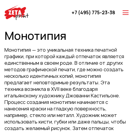
+7 (495) 775-23-38
Z-карты
Монотипия
Брошюры
Буклеты
Монотипия — это уникальная техника печатной
Игральные карты
графики, при которой каждый отпечаток является
единственным в своем роде. В отличие от других
Каталоги
методов графической печати, где можно создать
Листовки
несколько идентичных копий, монотипия
предлагает неповторимые результаты. Эта
Книги
техника возникла в XVII веке благодаря
Папки
итальянскому художнику Джованни Кастильоне.
Процесс создания монотипии начинается с
Календари
нанесения краски на гладкую поверхность,
Упаковка
например, стекло или металл. Художник может
использовать кисти, губки или даже пальцы, чтобы
Блокноты с логотипом
создать желаемый рисунок. Затем отпечаток