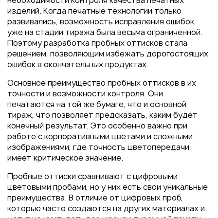
необходимости контроля качества печатных
Пакеты
изделий. Когда печатные технологии только
Конверты
развивались, возможность исправления ошибок
уже на стадии тиража была весьма ограниченной.
Журналы
Поэтому разработка пробных оттисков стала
Полиграфия для выставок
решением, позволяющим избежать дорогостоящих
под ключ
ошибок в окончательных продуктах.
Полиграфия к выборам 2026
Основное преимущество пробных оттисков в их
точности и возможности контроля. Они
печатаются на той же бумаге, что и основной
тираж, что позволяет предсказать, каким будет
конечный результат. Это особенно важно при
работе с корпоративными цветами и сложными
изображениями, где точность цветопередачи
имеет критическое значение.
Пробные оттиски сравнивают с цифровыми
цветовыми пробами, но у них есть свои уникальные
преимущества. В отличие от цифровых проб,
которые часто создаются на других материалах и