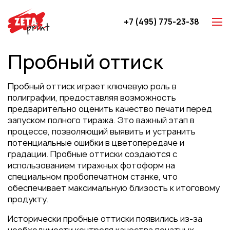
+7 (495) 775-23-38
Z-карты
Пробный оттиск
Брошюры
Буклеты
Пробный оттиск играет ключевую роль в
Игральные карты
полиграфии, предоставляя возможность
предварительно оценить качество печати перед
Каталоги
запуском полного тиража. Это важный этап в
Листовки
процессе, позволяющий выявить и устранить
потенциальные ошибки в цветопередаче и
Книги
градации. Пробные оттиски создаются с
Папки
использованием тиражных фотоформ на
специальном пробопечатном станке, что
Календари
обеспечивает максимальную близость к итоговому
Упаковка
продукту.
Блокноты с логотипом
Исторически пробные оттиски появились из-за