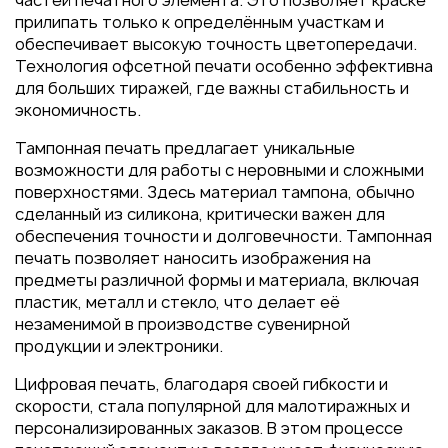
частей печатного элемента. Это позволяет краске
Пакеты
прилипать только к определённым участкам и
Конверты
обеспечивает высокую точность цветопередачи.
Технология офсетной печати особенно эффективна
Журналы
для больших тиражей, где важны стабильность и
Полиграфия для выставок
экономичность.
под ключ
Тампонная печать предлагает уникальные
Полиграфия к выборам 2026
возможности для работы с неровными и сложными
поверхностями. Здесь материал тампона, обычно
сделанный из силикона, критически важен для
обеспечения точности и долговечности. Тампонная
печать позволяет наносить изображения на
предметы различной формы и материала, включая
пластик, металл и стекло, что делает её
незаменимой в производстве сувенирной
продукции и электроники.
Цифровая печать, благодаря своей гибкости и
скорости, стала популярной для малотиражных и
персонализированных заказов. В этом процессе