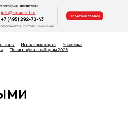
хгалтерия, логистика:
info@zetaprint.ru
Обратный звонок
+7 (495) 292-70-43
вопросам актов, доставки, снабжения
рошюры
Игральные карты
Упаковка
юч
Полиграфия к выборам 2026
выми