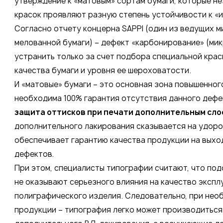
утверждение к «матовым» сортам бумаги, которые н
красок проявляют разную степень устойчивости к «
Согласно отчету концерна SAPPI (один из ведущих 
мелованной бумаги) – дефект «карбонирование» (ми
устранить только за счет подбора специальной краск
качества бумаги и уровня ее шероховатости.
И «матовые» бумаги – это основная зона повышенног
необходима 100% гарантия отсутствия данного дефек
защита оттисков при печати дополнительным сло
дополнительного лакирования сказывается на удоро
обеспечивает гарантию качества продукции на выхо
дефектов.
При этом, специалисты типографии считают, что по
не оказывают серьезного влияния на качество экспл
полиграфического изделия. Следовательно, при не
продукции – типография легко может производиться 