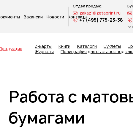
Отдел продаж:
Бу
zakaz1@zetaprint.ru
окументы
Вакансии
Новости
Контакты
+7 (495) 775-23-38
по 
Z-карты
Книги
Каталоги
Буклеты
Б
Продукция
Журналы
Полиграфия для выставок под кл
Работа с мато
бумагами