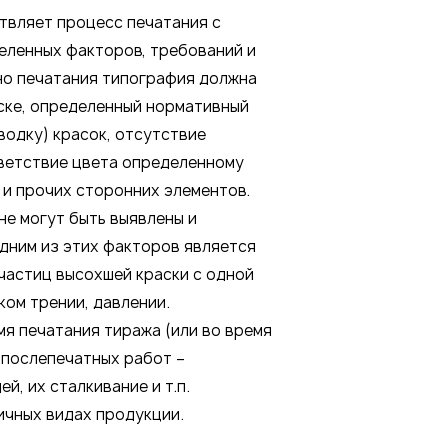
твляет процесс печатания с
еленных факторов, требований и
но печатания типография должна
ске, определенный нормативный
водку) красок, отсутствие
ветствие цвета определенному
 и прочих сторонних элементов.
не могут быть выявлены и
дним из этих факторов является
частиц высохшей краски с одной
ом трении, давлении.
мя печатания тиража (или во время
х послепечатных работ –
й, их сталкивание и т.п.
ичных видах продукции.