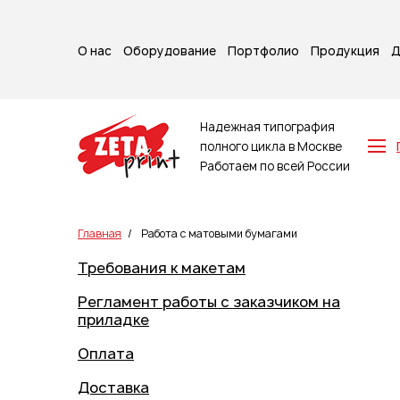
О нас
Оборудование
Портфолио
Продукция
Д
Надежная типография
полного цикла в Москве
Работаем по всей России
Z-карты
Брошюры
Главная
/
Работа с матовыми бумагами
Буклеты
Требования к макетам
Игральные карты
Каталоги
Регламент работы с заказчиком на
Листовки
приладке
Книги
Оплата
Папки
Календари
Доставка