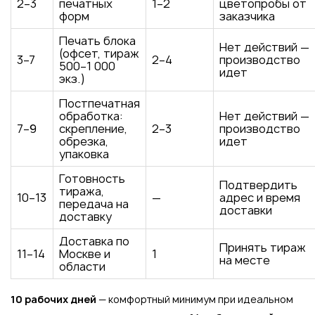
2–3
печатных
1–2
цветопробы от
форм
заказчика
Печать блока
Нет действий —
(офсет, тираж
3–7
2–4
производство
500–1 000
идет
экз.)
Постпечатная
обработка:
Нет действий —
7–9
скрепление,
2–3
производство
обрезка,
идет
упаковка
Готовность
Подтвердить
тиража,
10–13
—
адрес и время
передача на
доставки
доставку
Доставка по
Принять тираж
11–14
Москве и
1
на месте
области
10 рабочих дней
— комфортный минимум при идеальном