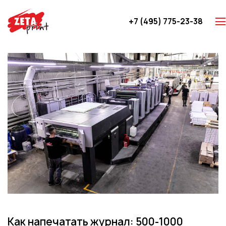
+7 (495) 775-23-38
Z-карты
Брошюры
Буклеты
Игральные карты
Каталоги
Листовки
Книги
Папки
Календари
Упаковка
Блокноты с логотипом
Как напечатать журнал: 500-1000