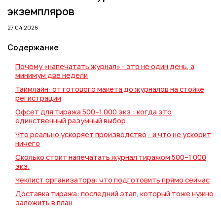
Пакеты
экземпляров
Конверты
27.04.2026
Журналы
Содержание
Полиграфия для выставок
под ключ
Почему «напечатать журнал» - это не один день, а
минимум две недели
Полиграфия к выборам 2026
Таймлайн: от готового макета до журналов на стойке
регистрации
Офсет для тиража 500–1 000 экз.: когда это
единственный разумный выбор
Что реально ускоряет производство - и что не ускорит
ничего
Сколько стоит напечатать журнал тиражом 500–1 000
экз.
Чеклист организатора: что подготовить прямо сейчас
Доставка тиража: последний этап, который тоже нужно
заложить в план