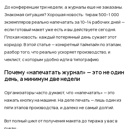
До конференции три недели, а журналы еще не заказаны.
Знакомая ситуация? Хорошая новость: тираж 500–1 000
экземпляров реально напечатать за 10–14 рабочих дней —
если готовый макет уже есть и вы действуете сегодня.
Плохая новость: каждый потерянный день сужает этот
коридор. В этой статье — конкретный таймлайн по этапам,
разбор того, что реально ускоряет производство, и
чеклист, с которым удобно идти в типографию.
Почему «напечатать журнал» — это не один
день, а минимум две недели
Организаторы часто думают, что «напечатать» — это
нажать кнопку на машине. На деле печать — лишь один из
пяти этапов производства, и далеко не самый долгий.
Вот полный цикл от получения макета до тиража у вас в
руках: