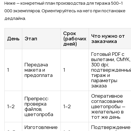
Ниже — конкретный план производства для тиража 500–1
000 экземпляров. Ориентируйтесь на него при постановке
дедлайна.
Срок
Что нужно от
День
Этап
(рабочих
заказчика
дней)
Готовый PDF с
вылетами, CMYK,
Передача
300 dpi;
1
макета и
1
подтвержденны
предоплата
тираж и
параметры
заказа
Оперативное
Препресс:
согласование
проверка
1–2
1–2
цветопробы —
файлов,
желательно в
цветопроба
тот же день
Изготовление
Подтверждение