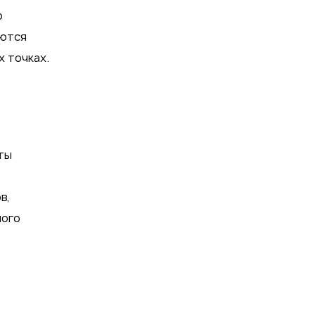
о
аются
 точках.
ты
в,
ного