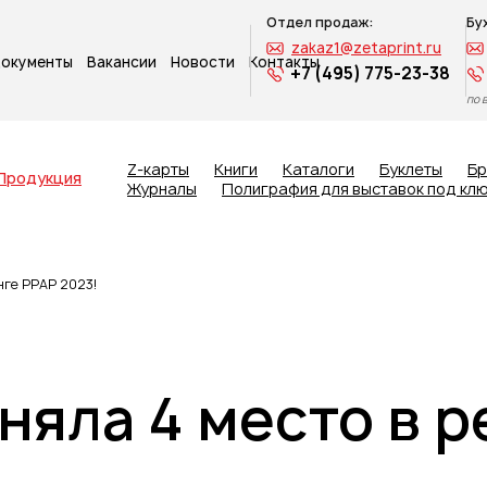
Отдел продаж:
Бу
zakaz1@zetaprint.ru
окументы
Вакансии
Новости
Контакты
+7 (495) 775-23-38
по 
Z-карты
Книги
Каталоги
Буклеты
Б
Продукция
Журналы
Полиграфия для выставок под кл
нге РРАР 2023!
няла 4 место в 