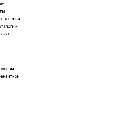
ия,
оты
сполнения.
аталоги и
отов.
ральном
ранзитной