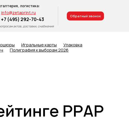
хгалтерия, логистика:
info@zetaprint.ru
Обратный звонок
+7 (495) 292-70-43
вопросам актов, доставки, снабжения
рошюры
Игральные карты
Упаковка
юч
Полиграфия к выборам 2026
рейтинге РРАР