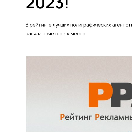
2023!
Упаковка
Блокноты с логотипом
Пакеты
Конверты
В рейтинге лучших полиграфических агентст
Журналы
заняла почетное 4 место.
Полиграфия для выставок
ключ
Полиграфия к выборам 20