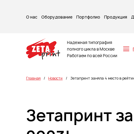
О нас
Оборудование
Портфолио
Продукция
Д
Надежная типография
полного цикла в Москве
Работаем по всей России
Z-карты
Брошюры
Главная
/
Новости
/
Зетапринт заняла 4 место в рейти
Буклеты
Игральные карты
Каталоги
Листовки
Зетапринт за
Книги
Папки
Календари