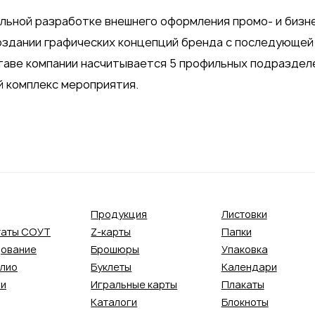
льной разработке внешнего оформления промо- и бизн
оздании графических концепций бренда с последующей
ставе компании насчитывается 5 профильных подраздел
 комплекс мероприятия.
Продукция
Листовки
таты СОУТ
Z-карты
Папки
ование
Брошюры
Упаковка
лио
Буклеты
Календари
ии
Игральные карты
Плакаты
Каталоги
Блокноты