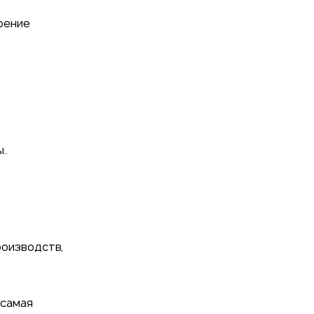
рение
ы.
роизводств,
 самая